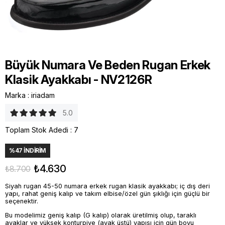
Büyük Numara Ve Beden Rugan Erkek
Klasik Ayakkabı - NV2126R
Marka
:
iriadam
5.0
Toplam Stok Adedi
:
7
%
47
İNDIRIM
₺4.630
₺8.700
Siyah rugan 45-50 numara erkek rugan klasik ayakkabı; iç dış deri
yapı, rahat geniş kalıp ve takım elbise/özel gün şıklığı için güçlü bir
seçenektir.
Bu modelimiz geniş kalıp (G kalıp) olarak üretilmiş olup, taraklı
ayaklar ve yüksek konturpiye (ayak üstü) yapısı için gün boyu