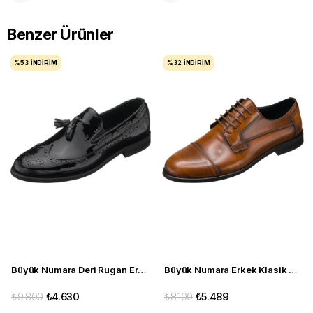
Benzer Ürünler
%53
İNDIRIM
%32
İNDIRIM
Büyük Numara Deri Rugan Erkek Ayakkabı - NV1930-1 Siyah Rugan
Büyük Numara Erkek Klasik Ayakkabı - YKP1088 Taba
₺9.800
₺4.630
₺8.100
₺5.489