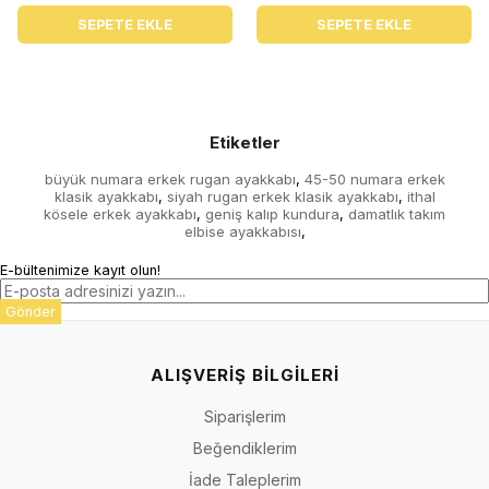
SEPETE EKLE
SEPETE EKLE
Etiketler
büyük numara erkek rugan ayakkabı
45-50 numara erkek
,
klasik ayakkabı
siyah rugan erkek klasik ayakkabı
ithal
,
,
kösele erkek ayakkabı
geniş kalıp kundura
damatlık takım
,
,
elbise ayakkabısı
,
E-bültenimize kayıt olun!
Gönder
ALIŞVERİŞ BİLGİLERİ
Siparişlerim
Beğendiklerim
İade Taleplerim