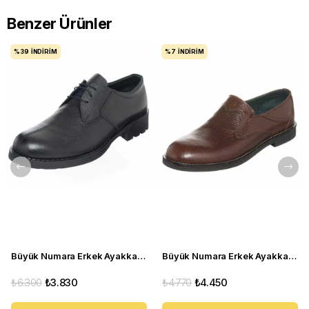
Benzer Ürünler
%39
İNDIRIM
%7
İNDIRIM
Büyük Numara Erkek Ayakkabı S946 Siyah Deri
Büyük Numara Erkek Ayakkabı CS941 Kahve
₺6.300
₺3.830
₺4.770
₺4.450