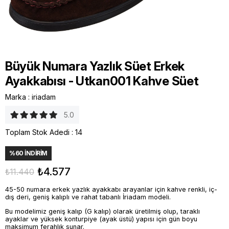
Büyük Numara Yazlık Süet Erkek
Ayakkabısı - Utkan001 Kahve Süet
Marka
:
iriadam
5.0
Toplam Stok Adedi
:
14
%
60
İNDIRIM
₺4.577
₺11.440
45-50 numara erkek yazlık ayakkabı arayanlar için kahve renkli, iç-
dış deri, geniş kalıplı ve rahat tabanlı İriadam modeli.
Bu modelimiz geniş kalıp (G kalıp) olarak üretilmiş olup, taraklı
ayaklar ve yüksek konturpiye (ayak üstü) yapısı için gün boyu
maksimum ferahlık sunar.