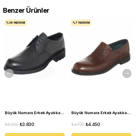
Benzer Ürünler
%39
İNDIRIM
%7
İNDIRIM
Büyük Numara Erkek Ayakkabı S946 Siyah Deri
Büyük Numara Erkek Ayakkabı CS941 Kahve
₺6.300
₺3.830
₺4.770
₺4.450