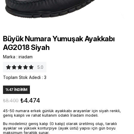
Büyük Numara Yumuşak Ayakkabı
AG2018 Siyah
Marka
:
iriadam
5.0
Toplam Stok Adedi
:
3
%
47
İNDIRIM
₺4.474
₺8.400
45-50 numara erkek günlük ayakkabı arayanlar için siyah renkli,
geniş kalıplı ve rahat kullanım odaklı İriadam modeli.
Bu modelimiz geniş kalıp (G kalıp) olarak üretilmiş olup, taraklı
ayaklar ve yüksek konturpiye (ayak üstü) yapısı için gün boyu
maksimum ferahlık sunar.