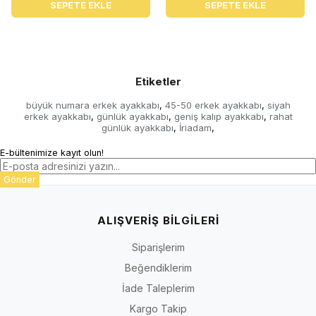
SEPETE EKLE
SEPETE EKLE
Etiketler
büyük numara erkek ayakkabı
45-50 erkek ayakkabı
siyah
,
,
erkek ayakkabı
günlük ayakkabı
geniş kalıp ayakkabı
rahat
,
,
,
günlük ayakkabı
İriadam
,
,
E-bültenimize kayıt olun!
Gönder
ALIŞVERİŞ BİLGİLERİ
Siparişlerim
Beğendiklerim
İade Taleplerim
Kargo Takip