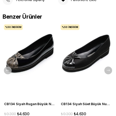
Benzer Ürünler
%50
İNDIRIM
%50
İNDIRIM
CB134 Siyah Rugan Büyük Numara yazlık kadın babet ayakkabı
CB134 Siyah Süet Büyük Numara yazlık kadın babet ayakkabı
₺9.300
₺4.630
₺9.300
₺4.630