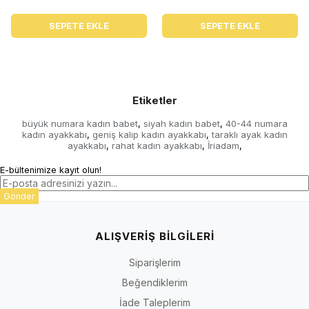
SEPETE EKLE
SEPETE EKLE
Etiketler
büyük numara kadın babet
siyah kadın babet
40-44 numara
,
,
kadın ayakkabı
geniş kalıp kadın ayakkabı
taraklı ayak kadın
,
,
ayakkabı
rahat kadın ayakkabı
İriadam
,
,
,
E-bültenimize kayıt olun!
Gönder
ALIŞVERİŞ BİLGİLERİ
Siparişlerim
Beğendiklerim
İade Taleplerim