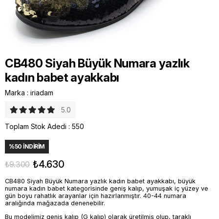
CB480 Siyah Büyük Numara yazlık
kadın babet ayakkabı
Marka
:
iriadam
5.0
Toplam Stok Adedi
:
550
%
50
İNDIRIM
₺4.630
₺9.300
CB480 Siyah Büyük Numara yazlık kadın babet ayakkabı, büyük
numara kadın babet kategorisinde geniş kalıp, yumuşak iç yüzey ve
gün boyu rahatlık arayanlar için hazırlanmıştır. 40-44 numara
aralığında mağazada denenebilir.
Bu modelimiz geniş kalıp (G kalıp) olarak üretilmiş olup, taraklı