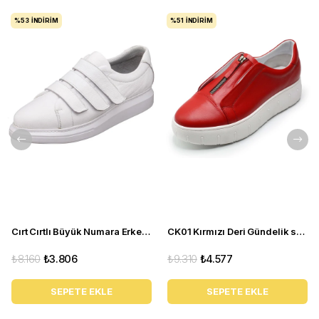
%53
İNDIRIM
%51
İNDIRIM
Cırt Cırtlı Büyük Numara Erkek Ayakkabı - GG3313 Beyaz
CK01 Kırmızı Deri Gündelik spor ayakkabı rahat geniş kalıp yeni sezon
₺8.160
₺3.806
₺9.310
₺4.577
SEPETE EKLE
SEPETE EKLE