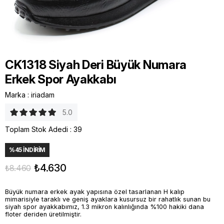
CK1318 Siyah Deri Büyük Numara
Erkek Spor Ayakkabı
Marka
:
iriadam
5.0
Toplam Stok Adedi
:
39
%
45
İNDIRIM
₺4.630
₺8.460
Büyük numara erkek ayak yapısına özel tasarlanan H kalıp
mimarisiyle taraklı ve geniş ayaklara kusursuz bir rahatlık sunan bu
siyah spor ayakkabımız, 1.3 mikron kalınlığında %100 hakiki dana
floter deriden üretilmiştir.