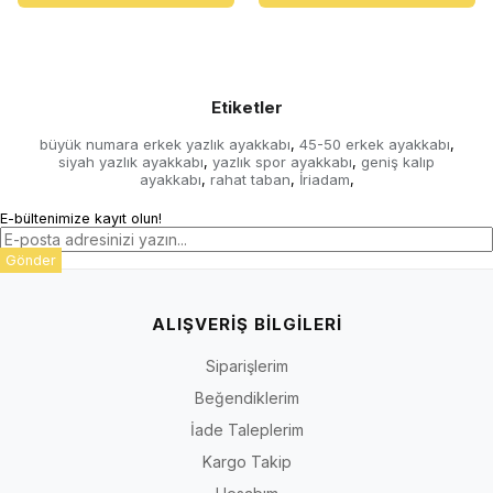
Etiketler
büyük numara erkek yazlık ayakkabı
45-50 erkek ayakkabı
,
,
siyah yazlık ayakkabı
yazlık spor ayakkabı
geniş kalıp
,
,
ayakkabı
rahat taban
İriadam
,
,
,
E-bültenimize kayıt olun!
Gönder
ALIŞVERİŞ BİLGİLERİ
Siparişlerim
Beğendiklerim
İade Taleplerim
Kargo Takip