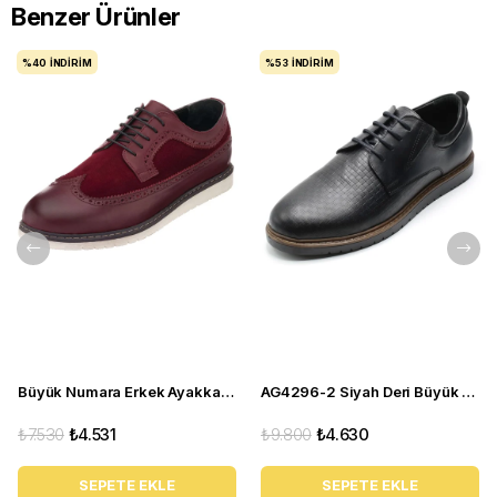
Benzer Ürünler
%40
İNDIRIM
%53
İNDIRIM
Büyük Numara Erkek Ayakkabı NRM1241 Bordo
AG4296-2 Siyah Deri Büyük Numara Erkek Spor
₺7.530
₺4.531
₺9.800
₺4.630
SEPETE EKLE
SEPETE EKLE