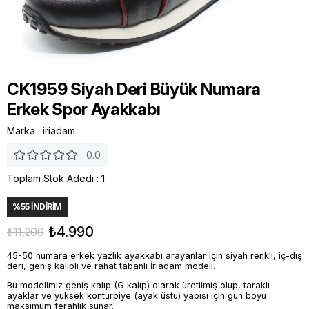
CK1959 Siyah Deri Büyük Numara
Erkek Spor Ayakkabı
Marka
:
iriadam
0.0
Toplam Stok Adedi
:
1
%
55
İNDIRIM
₺4.990
₺11.200
45-50 numara erkek yazlık ayakkabı arayanlar için siyah renkli, iç-dış
deri, geniş kalıplı ve rahat tabanlı İriadam modeli.
Bu modelimiz geniş kalıp (G kalıp) olarak üretilmiş olup, taraklı
ayaklar ve yüksek konturpiye (ayak üstü) yapısı için gün boyu
maksimum ferahlık sunar.