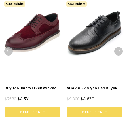
%40
İNDIRIM
%53
İNDIRIM
Büyük Numara Erkek Ayakkabı NRM1241 Bordo
AG4296-2 Siyah Deri Büyük Numara Erkek Spor
₺7.530
₺4.531
₺9.800
₺4.630
SEPETE EKLE
SEPETE EKLE