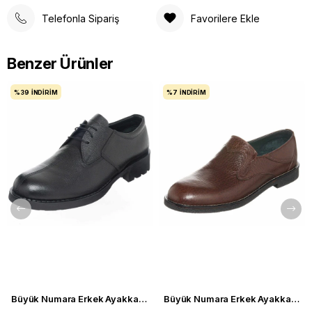
Telefonla Sipariş
Favorilere Ekle
Benzer Ürünler
%39
İNDIRIM
%7
İNDIRIM
Büyük Numara Erkek Ayakkabı S946 Siyah Deri
Büyük Numara Erkek Ayakkabı CS941 Kahve