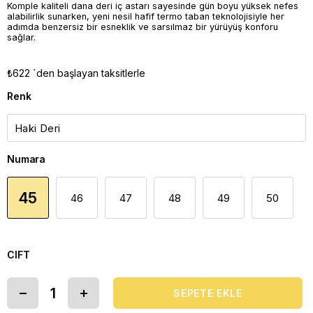
Komple kaliteli dana deri iç astarı sayesinde gün boyu yüksek nefes
alabilirlik sunarken, yeni nesil hafif termo taban teknolojisiyle her
adımda benzersiz bir esneklik ve sarsılmaz bir yürüyüş konforu
sağlar.
₺622
`den başlayan taksitlerle
Renk
Numara
45
46
47
48
49
50
CIFT