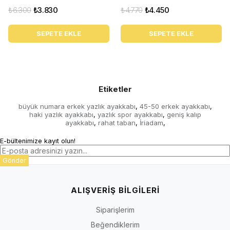
₺6.300
₺3.830
₺4.770
₺4.450
SEPETE EKLE
SEPETE EKLE
Etiketler
büyük numara erkek yazlık ayakkabı
45-50 erkek ayakkabı
,
,
haki yazlık ayakkabı
yazlık spor ayakkabı
geniş kalıp
,
,
ayakkabı
rahat taban
İriadam
,
,
,
E-bültenimize kayıt olun!
Gönder
ALIŞVERİŞ BİLGİLERİ
Siparişlerim
Beğendiklerim