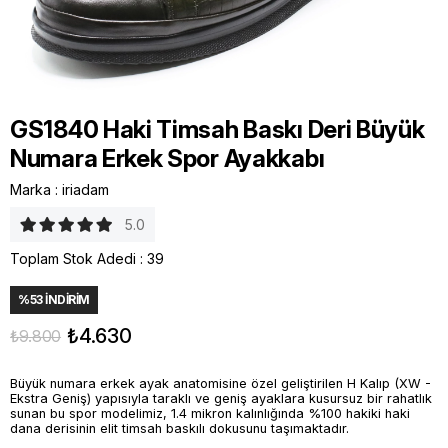
GS1840 Haki Timsah Baskı Deri Büyük
Numara Erkek Spor Ayakkabı
Marka
:
iriadam
5.0
Toplam Stok Adedi
:
39
%
53
İNDIRIM
₺4.630
₺9.800
Büyük numara erkek ayak anatomisine özel geliştirilen H Kalıp (XW -
Ekstra Geniş) yapısıyla taraklı ve geniş ayaklara kusursuz bir rahatlık
sunan bu spor modelimiz, 1.4 mikron kalınlığında %100 hakiki haki
dana derisinin elit timsah baskılı dokusunu taşımaktadır.