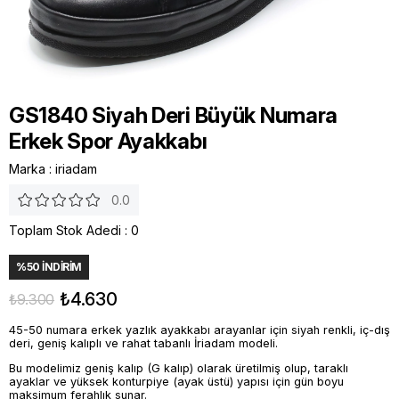
GS1840 Siyah Deri Büyük Numara
Erkek Spor Ayakkabı
Marka
:
iriadam
0.0
Toplam Stok Adedi
:
0
%
50
İNDIRIM
₺4.630
₺9.300
45-50 numara erkek yazlık ayakkabı arayanlar için siyah renkli, iç-dış
deri, geniş kalıplı ve rahat tabanlı İriadam modeli.
Bu modelimiz geniş kalıp (G kalıp) olarak üretilmiş olup, taraklı
ayaklar ve yüksek konturpiye (ayak üstü) yapısı için gün boyu
maksimum ferahlık sunar.