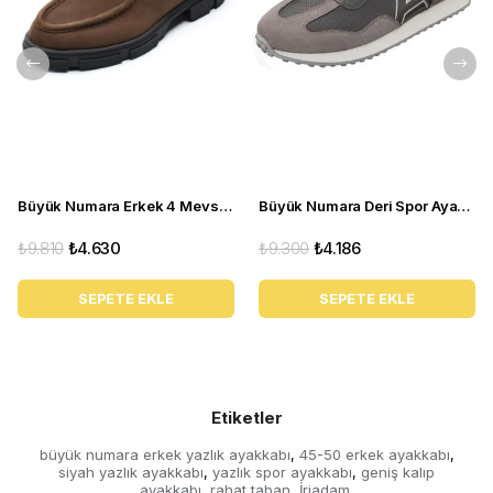
Büyük Numara Erkek 4 Mevsim Ayakkabı - PASA103 Kahve
Büyük Numara Deri Spor Ayakkabı - GG18 Gri
₺9.810
₺4.630
₺9.300
₺4.186
SEPETE EKLE
SEPETE EKLE
Etiketler
büyük numara erkek yazlık ayakkabı
45-50 erkek ayakkabı
,
,
siyah yazlık ayakkabı
yazlık spor ayakkabı
geniş kalıp
,
,
ayakkabı
rahat taban
İriadam
,
,
,