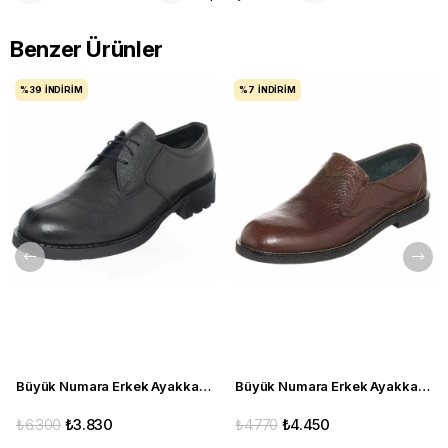
Benzer Ürünler
%39
İNDIRIM
%7
İNDIRIM
Büyük Numara Erkek Ayakkabı S946 Siyah Deri
Büyük Numara Erkek Ayakkabı CS941 Kahve
₺6.300
₺3.830
₺4.770
₺4.450