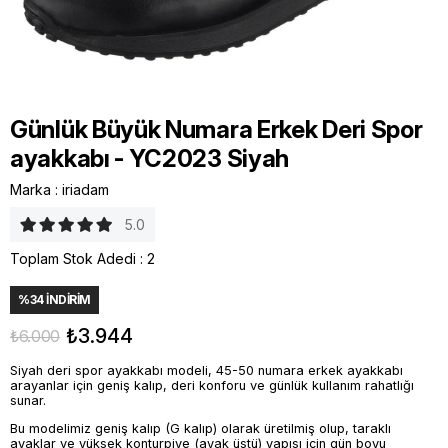
Günlük Büyük Numara Erkek Deri Spor
ayakkabı - YC2023 Siyah
Marka
:
iriadam
5.0
Toplam Stok Adedi
:
2
%
34
İNDIRIM
₺3.944
₺6.000
Siyah deri spor ayakkabı modeli, 45-50 numara erkek ayakkabı
arayanlar için geniş kalıp, deri konforu ve günlük kullanım rahatlığı
sunar.
Bu modelimiz geniş kalıp (G kalıp) olarak üretilmiş olup, taraklı
ayaklar ve yüksek konturpiye (ayak üstü) yapısı için gün boyu