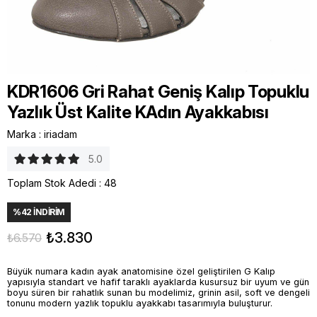
KDR1606 Gri Rahat Geniş Kalıp Topuklu
Yazlık Üst Kalite KAdın Ayakkabısı
Marka
:
iriadam
5.0
Toplam Stok Adedi
:
48
%
42
İNDIRIM
₺3.830
₺6.570
Büyük numara kadın ayak anatomisine özel geliştirilen G Kalıp
yapısıyla standart ve hafif taraklı ayaklarda kusursuz bir uyum ve gün
boyu süren bir rahatlık sunan bu modelimiz, grinin asil, soft ve dengeli
tonunu modern yazlık topuklu ayakkabı tasarımıyla buluşturur.