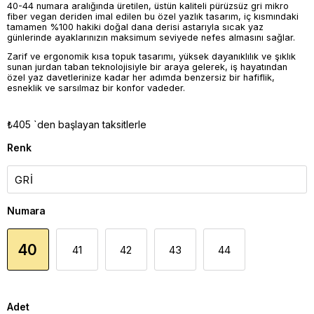
40-44 numara aralığında üretilen, üstün kaliteli pürüzsüz gri mikro
fiber vegan deriden imal edilen bu özel yazlık tasarım, iç kısmındaki
tamamen %100 hakiki doğal dana derisi astarıyla sıcak yaz
günlerinde ayaklarınızın maksimum seviyede nefes almasını sağlar.
Zarif ve ergonomik kısa topuk tasarımı, yüksek dayanıklılık ve şıklık
sunan jurdan taban teknolojisiyle bir araya gelerek, iş hayatından
özel yaz davetlerinize kadar her adımda benzersiz bir hafiflik,
esneklik ve sarsılmaz bir konfor vadeder.
₺405
`den başlayan taksitlerle
Renk
Numara
40
41
42
43
44
Adet