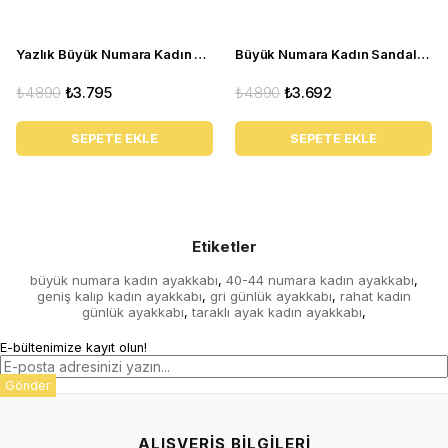
Yazlık Büyük Numara Kadın Babet C1347 siyah
Büyük Numara Kadın Sandalet Babet Ayakkabı 6259 siyah
₺4.890
₺3.795
₺4.890
₺3.692
SEPETE EKLE
SEPETE EKLE
Etiketler
büyük numara kadın ayakkabı
40-44 numara kadın ayakkabı
,
,
geniş kalıp kadın ayakkabı
gri günlük ayakkabı
rahat kadın
,
,
günlük ayakkabı
taraklı ayak kadın ayakkabı
,
,
E-bültenimize kayıt olun!
Gönder
ALIŞVERİŞ BİLGİLERİ