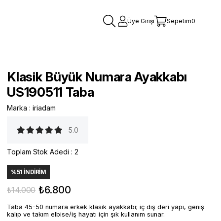
Üye Girişi
Sepetim
0
Klasik Büyük Numara Ayakkabı
US190511 Taba
Marka
:
iriadam
5.0
Toplam Stok Adedi
:
2
%
51
İNDIRIM
₺6.800
₺14.000
Taba 45-50 numara erkek klasik ayakkabı; iç dış deri yapı, geniş
kalıp ve takım elbise/iş hayatı için şık kullanım sunar.