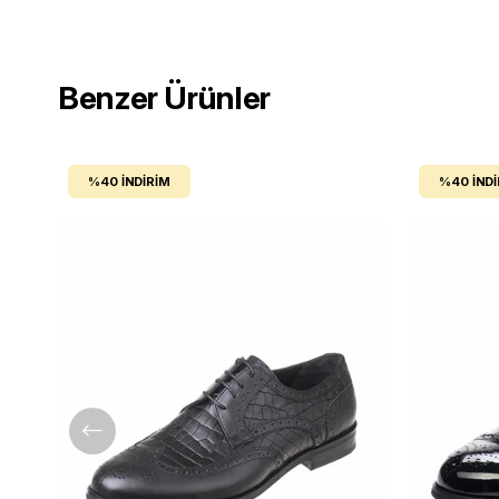
Benzer Ürünler
%40
İNDIRIM
%40
İND