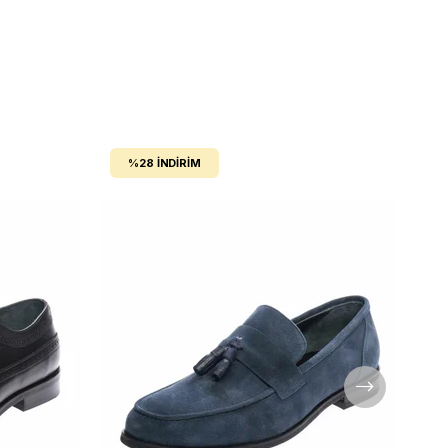
%28
İNDIRIM