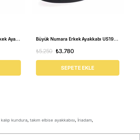
Klasik Büyük Numara Deri Erkek Ayakkabısı US190505-SİYAH
Büyük Numara Erkek Ayakkabı US190507
₺5.250
₺3.780
₺1
SEPETE EKLE
 kalıp kundura
takım elbise ayakkabısı
İriadam
,
,
,