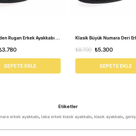
Büyük Beden Rugan Erkek Ayakkabı US190504-SİYAH
₺3.780
₺8.700
₺5.300
SEPETE EKLE
SEPETE EKLE
Etiketler
mara erkek ayakkabı
taba erkek klasik ayakkabı
klasik ayakkabı
geniş
,
,
,