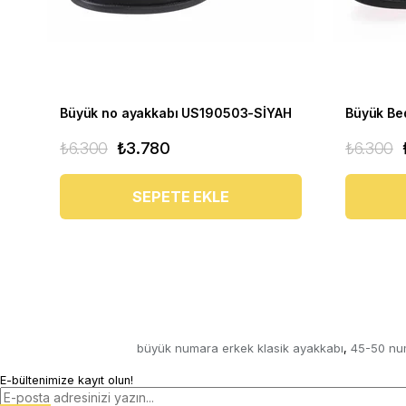
Büyük no ayakkabı US190503-SİYAH
₺6.300
₺3.780
₺6.300
SEPETE EKLE
büyük numara erkek klasik ayakkabı
45-50 nu
,
E-bültenimize kayıt olun!