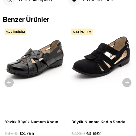
Benzer Ürünler
%22
İNDIRIM
%24
İNDIRIM
Yazlık Büyük Numara Kadın Babet C1347 siyah
Büyük Numara Kadın Sandalet Babet Ayakkabı 6259 siyah
₺4.890
₺3.795
₺4.890
₺3.692