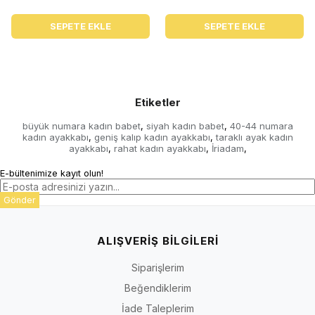
SEPETE EKLE
SEPETE EKLE
Etiketler
büyük numara kadın babet
siyah kadın babet
40-44 numara
,
,
kadın ayakkabı
geniş kalıp kadın ayakkabı
taraklı ayak kadın
,
,
ayakkabı
rahat kadın ayakkabı
İriadam
,
,
,
E-bültenimize kayıt olun!
Gönder
ALIŞVERİŞ BİLGİLERİ
Siparişlerim
Beğendiklerim
İade Taleplerim