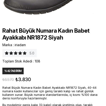
Rahat Büyük Numara Kadın Babet
Ayakkabı NR1872 Siyah
Marka
:
iriadam
5.0
Toplam Stok Adedi
:
108
%
42
İNDIRIM
₺3.830
₺6.570
Rahat Büyük Numara Kadın Babet Ayakkabı NR1872 Siyah, 40-44
numara kadın kullanıcılar için geniş taraklı kalıp ve rahat günlük
kullanım sunar. Büyük numara standartlarında, iç kısmı %100 dana
derisi konforuyla hazırlanmıştır.
Bu modelimiz geniş kalıp (G kalıp) olarak üretilmiş olup, taraklı