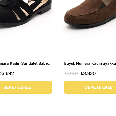
Büyük Numara Kadın Sandalet Babet Ayakkabı 6259 siyah
₺3.692
₺4.890
₺3.830
SEPETE EKLE
SEPETE EKLE