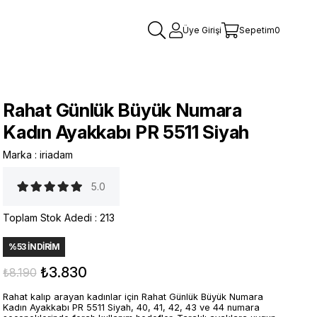
Üye Girişi
Sepetim
0
Rahat Günlük Büyük Numara
Kadın Ayakkabı PR 5511 Siyah
Marka
:
iriadam
5.0
Toplam Stok Adedi
:
213
%
53
İNDIRIM
₺3.830
₺8.190
Rahat kalıp arayan kadınlar için Rahat Günlük Büyük Numara
Kadın Ayakkabı PR 5511 Siyah, 40, 41, 42, 43 ve 44 numara