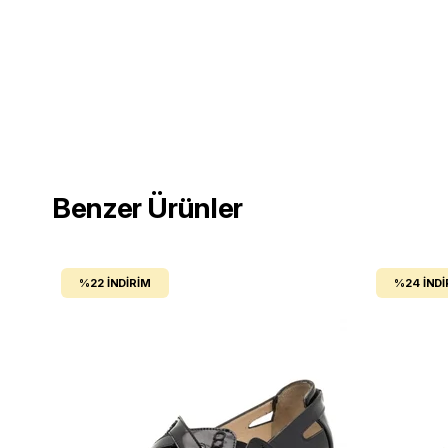
Benzer Ürünler
%22
İNDIRIM
%24
İNDI