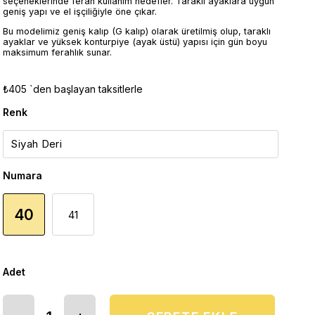
seçeneklerinde ferah kullanım hedefler. Taraklı ayaklara uygun
geniş yapı ve el işçiliğiyle öne çıkar.
Bu modelimiz geniş kalıp (G kalıp) olarak üretilmiş olup, taraklı
ayaklar ve yüksek konturpiye (ayak üstü) yapısı için gün boyu
maksimum ferahlık sunar.
₺405
`den başlayan taksitlerle
Renk
Numara
40
41
Adet