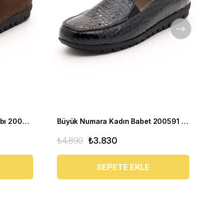
Büyük Numara Kadın ayakkabı 200591 Kahverengi
Büyük Numara Kadın Babet 200591 siyah
₺4.890
₺3.830
₺4
SEPETE EKLE