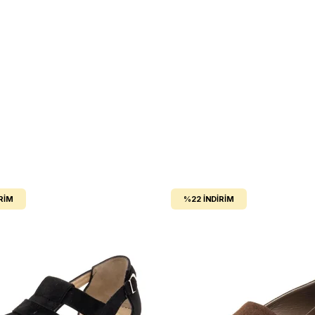
RIM
%22
İNDIRIM