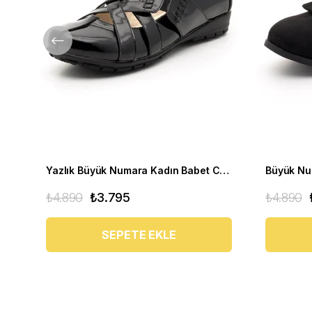
Yazlık Büyük Numara Kadın Babet C1347 siyah
₺4.890
₺3.795
₺4.890
SEPETE EKLE