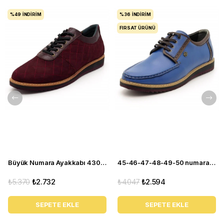
%49
İNDIRIM
%36
İNDIRIM
FIRSAT ÜRÜNÜ
Büyük Numara Ayakkabı 4308-BORDO
45-46-47-48-49-50 numara 4360 EVA Mavi Büyük Numara Ayakkabı
₺5.370
₺2.732
₺4.047
₺2.594
SEPETE EKLE
SEPETE EKLE