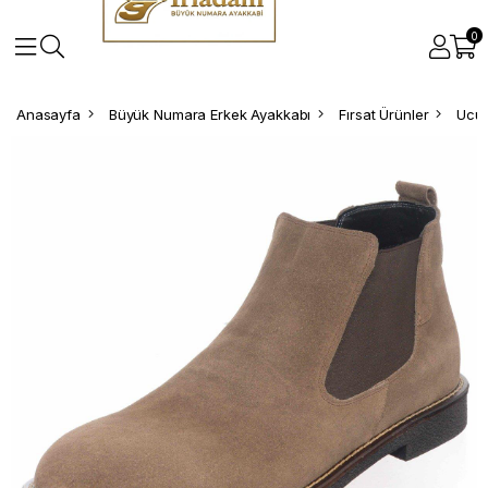
0
Anasayfa
Büyük Numara Erkek Ayakkabı
Fırsat Ürünler
Ucuz