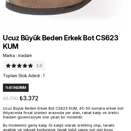
Ucuz Büyük Beden Erkek Bot CS623
KUM
Marka
:
iriadam
5.0
Toplam Stok Adedi
:
1
%
61
İNDIRIM
₺3.372
₺8.700
Ucuz Büyük Beden Erkek Bot CS623 KUM, 45-50 numara erkek bot
ihtiyacında fırsat ürünleri arasında yer alan, rahat kalıp ve üretici
İriadam güvencesiyle öne çıkan bir modeldir.
Bu modelimiz geniş kalıp (G kalıp) olarak üretilmiş olup, taraklı
ayaklar ve yüksek konturpiye (ayak üstü) yapısı için gün boyu