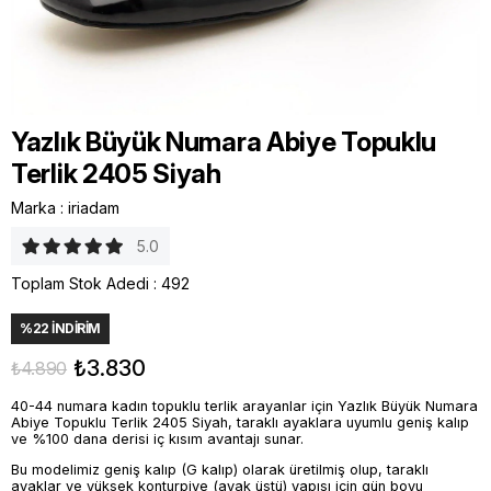
Yazlık Büyük Numara Abiye Topuklu
Terlik 2405 Siyah
Marka
:
iriadam
5.0
Toplam Stok Adedi
:
492
%
22
İNDIRIM
₺3.830
₺4.890
40-44 numara kadın topuklu terlik arayanlar için Yazlık Büyük Numara
Abiye Topuklu Terlik 2405 Siyah, taraklı ayaklara uyumlu geniş kalıp
ve %100 dana derisi iç kısım avantajı sunar.
Bu modelimiz geniş kalıp (G kalıp) olarak üretilmiş olup, taraklı
ayaklar ve yüksek konturpiye (ayak üstü) yapısı için gün boyu