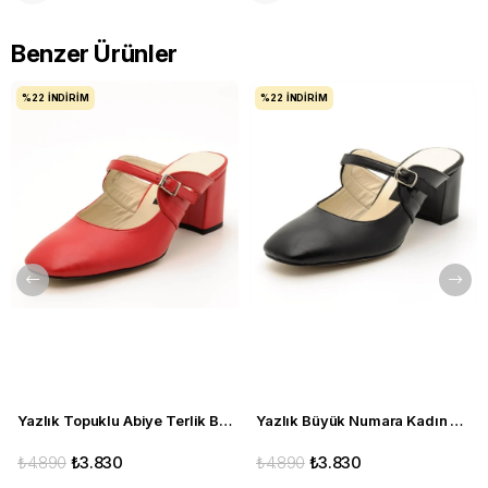
Benzer Ürünler
%22
İNDIRIM
%22
İNDIRIM
Yazlık Topuklu Abiye Terlik Büyük Numara 2405 kırmızı
Yazlık Büyük Numara Kadın Topuklu Terlik 2405 siyah mat
₺4.890
₺3.830
₺4.890
₺3.830