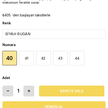
maksimum ferahlık sunar.
₺405
`den başlayan taksitlerle
Renk
Numara
40
41
42
43
44
Adet