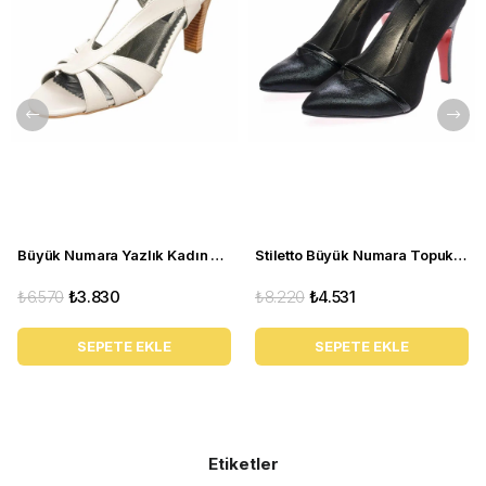
Büyük Numara Yazlık Kadın Stiletto DRL3042 Beyaz
Stiletto Büyük Numara Topuklu Abiye Kadın Ayakkabı 190333 Siyah
₺6.570
₺3.830
₺8.220
₺4.531
SEPETE EKLE
SEPETE EKLE
Etiketler