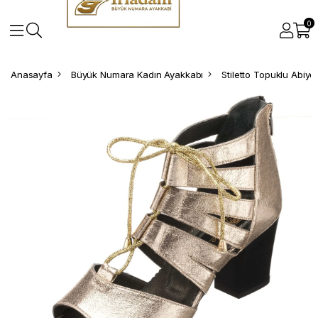
0
Anasayfa
Büyük Numara Kadın Ayakkabı
Stiletto Topuklu Abiy