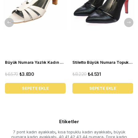
Büyük Numara Yazlık Kadın Stiletto DRL3042 Beyaz
Stiletto Büyük Numara Topuklu Abiye Kadın Ayakkabı 190333 Siyah
₺6.570
₺3.830
₺8.220
₺4.531
SEPETE EKLE
SEPETE EKLE
Etiketler
7 pont kadın ayakkabı
kısa topuklu kadın ayakkabı
büyük
,
,
numara kadın ayakkabı
40 41 42 43 44 numara
Dore kadın
,
,