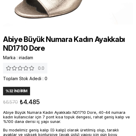
Abiye Büyük Numara Kadın Ayakkabı
ND1710 Dore
Marka
:
iriadam
0.0
Toplam Stok Adedi
:
0
%
32
İNDIRIM
₺4.485
₺6.570
Abiye Büyük Numara Kadın Ayakkabı ND1710 Dore, 40-44 numara
kadın kullanıcılar için 7 pont kısa topuk dengesi, rahat geniş kalıp ve
%100 dana derisi iç yapı sunar.
Bu modelimiz geniş kalıp (G kalıp) olarak üretilmiş olup, taraklı
ayaklar ve yüksek konturpiye (ayak üstü) yapısı için gün boyu