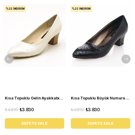
%22
İNDIRIM
%22
İNDIRIM
Kısa Topuklu Gelin Ayakkabısı Büyük Numara 1023 Sedef - 1023 51012 SE-SEDEF
Kısa Topuklu Büyük Numara Kadın Stiletto Abiye Ayakkabı 1023 Siyah - 1023 51012 siy-SİYAH
₺4.890
₺3.830
₺4.890
₺3.830
SEPETE EKLE
SEPETE EKLE