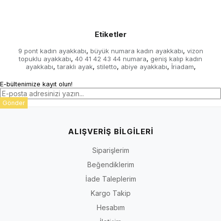
Etiketler
9 pont kadın ayakkabı
büyük numara kadın ayakkabı
vizon
,
,
topuklu ayakkabı
40 41 42 43 44 numara
geniş kalıp kadın
,
,
ayakkabı
taraklı ayak
stiletto
abiye ayakkabı
İriadam
,
,
,
,
,
E-bültenimize kayıt olun!
Gönder
ALIŞVERİŞ BİLGİLERİ
Siparişlerim
Beğendiklerim
İade Taleplerim
Kargo Takip
Hesabım