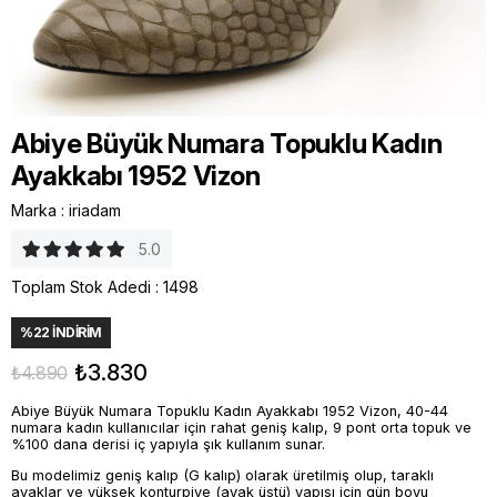
Abiye Büyük Numara Topuklu Kadın
Ayakkabı 1952 Vizon
Marka
:
iriadam
5.0
Toplam Stok Adedi
:
1498
%
22
İNDIRIM
₺3.830
₺4.890
Abiye Büyük Numara Topuklu Kadın Ayakkabı 1952 Vizon, 40-44
numara kadın kullanıcılar için rahat geniş kalıp, 9 pont orta topuk ve
%100 dana derisi iç yapıyla şık kullanım sunar.
Bu modelimiz geniş kalıp (G kalıp) olarak üretilmiş olup, taraklı
ayaklar ve yüksek konturpiye (ayak üstü) yapısı için gün boyu