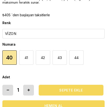
maksimum ferahlık sunar.
₺405
`den başlayan taksitlerle
Renk
Numara
40
41
42
43
44
Adet