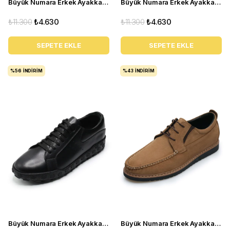
Büyük Numara Erkek Ayakkabı GOM2073 Kum
Büyük Numara Erkek Ayakkabı GOM2073 Siyah
₺11.300
₺4.630
₺11.300
₺4.630
SEPETE EKLE
SEPETE EKLE
%56
İNDIRIM
%43
İNDIRIM
Büyük Numara Erkek Ayakkabı GOM8013 siyah
Büyük Numara Erkek Ayakkabı KRT103-2 Kum