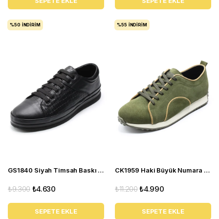
SEPETE EKLE
SEPETE EKLE
%50
İNDIRIM
%55
İNDIRIM
GS1840 Siyah Timsah Baskı Deri Büyük Numara Erkek Spor Ayakkabı
CK1959 Haki Büyük Numara Erkek Spor Ayakkabı
₺9.300
₺4.630
₺11.200
₺4.990
SEPETE EKLE
SEPETE EKLE