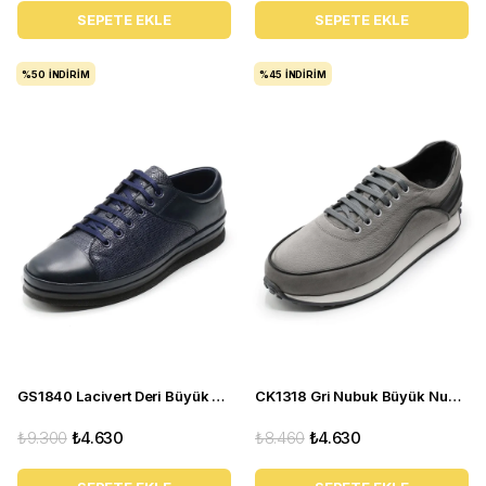
SEPETE EKLE
SEPETE EKLE
%50
İNDIRIM
%45
İNDIRIM
GS1840 Lacivert Deri Büyük Numara Erkek Spor Ayakkabı
CK1318 Gri Nubuk Büyük Numara Erkek Gündelik Deri Spor Ayakkabı
₺9.300
₺4.630
₺8.460
₺4.630