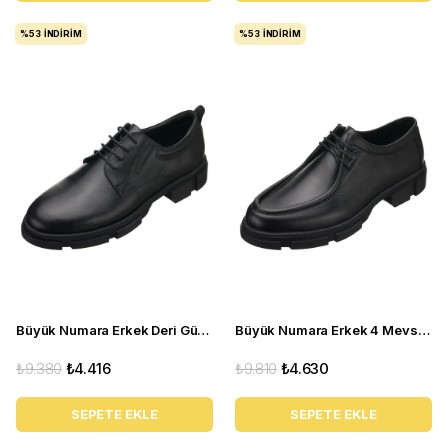
%53
İNDIRIM
%53
İNDIRIM
Büyük Numara Erkek Deri Gündelik Ayakkabı - CK4296 Siyah
Büyük Numara Erkek 4 Mevsim Gündelik Ayakkabı paşa103 siyah
₺9.380
₺4.416
₺9.810
₺4.630
SEPETE EKLE
SEPETE EKLE