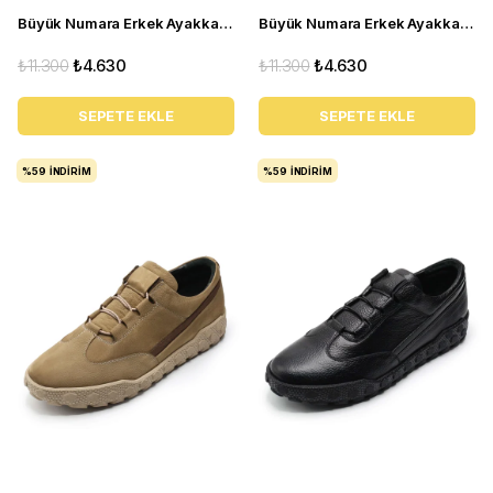
Büyük Numara Erkek Ayakkabı GOM6166 Siyah
Büyük Numara Erkek Ayakkabı GOM8013 GRİ
₺11.300
₺4.630
₺11.300
₺4.630
SEPETE EKLE
SEPETE EKLE
%59
İNDIRIM
%59
İNDIRIM