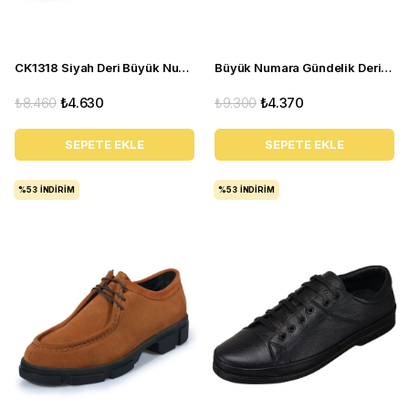
CK1318 Siyah Deri Büyük Numara Erkek Spor Ayakkabı
Büyük Numara Gündelik Deri Süet Erkek Ayakkabı - Utkan24 Tarçın
₺8.460
₺4.630
₺9.300
₺4.370
SEPETE EKLE
SEPETE EKLE
%53
İNDIRIM
%53
İNDIRIM