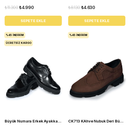
₺11.300
₺4.990
₺8.130
₺4.630
SEPETE EKLE
SEPETE EKLE
%45
İNDIRIM
%45
İNDIRIM
ÜCRETSIZ KARGO
Büyük Numara Erkek Ayakkabı CK713 Siyah Açma Deri
CK713 KAhve Nubuk Deri Büyük Numara Erkek Casual Ayakkabı