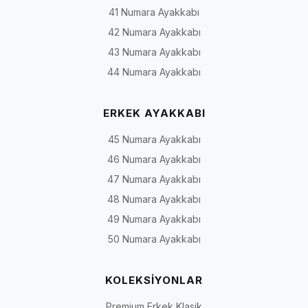
41 Numara Ayakkabı
Model
Temel yapı
Yaygın kullanım
tipi
42 Numara Ayakkabı
43 Numara Ayakkabı
Loafer
Bağcıksız, ayağa geçirilerek
Günlük şehir stili,
44 Numara Ayakkabı
giyilen yapı
ofis ve smart-casua
kombinler
ERKEK AYAKKABI
Oxford
Kapalı bağcık sistemiyle daha
Ofis, toplantı ve yar
düzenli ve klasik görünüm
klasik günlük
45 Numara Ayakkabı
kullanım
46 Numara Ayakkabı
47 Numara Ayakkabı
Bağcıklı
Bağcıkla ayarlanabilen günlük
Şehir içi, iş günü v
48 Numara Ayakkabı
casual
gövde
hafta sonu
49 Numara Ayakkabı
Deri
Ürününe göre dana derisi,
Günlük ve smart-
50 Numara Ayakkabı
gündelik
nubuk, süet veya farklı deri
casual kullanım
yüzeyler
KOLEKSİYONLAR
Yumuşak
Daha esnek saya, taban veya
Rahatlık öncelikli
Premium Erkek Klasik
yapılı
iç dolguya sahip olabilen
günlük kullanım