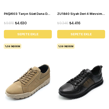
PAŞA103 Tarçın Süet Dana Derisi Esnek rahagt Termo Taban Rahat Geniş Konforlu Taban. ÖZEL Seri.
ZU1840 Siyah Deri 4 Mevsim Büyük Numara Üst Kalite Erkek Ayakkabısı
₺9.810
₺4.630
₺9.340
₺4.416
SEPETE EKLE
SEPETE EKLE
%59
İNDIRIM
%59
İNDIRIM