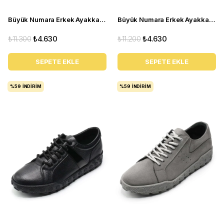
Büyük Numara Erkek Ayakkabı GOM8013 Kum
Büyük Numara Erkek Ayakkabı TR4113 Siyah
₺11.300
₺4.630
₺11.200
₺4.630
SEPETE EKLE
SEPETE EKLE
%59
İNDIRIM
%59
İNDIRIM