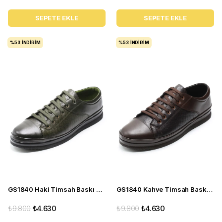
SEPETE EKLE
SEPETE EKLE
%53
İNDIRIM
%53
İNDIRIM
GS1840 Haki Timsah Baskı Deri Büyük Numara Erkek Spor Ayakkabı
GS1840 Kahve Timsah Baskı Deri Büyük Numara Erkek Spor Ayakkabı
₺9.800
₺4.630
₺9.800
₺4.630