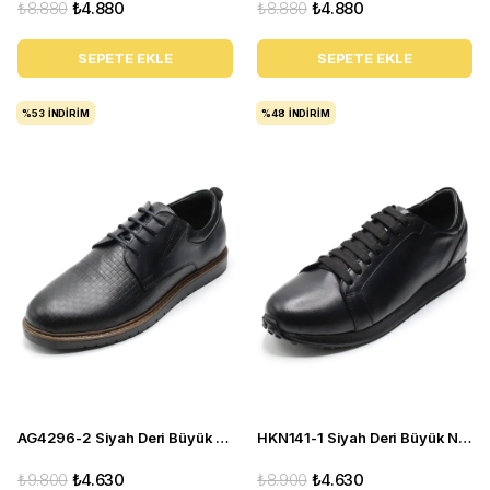
₺8.880
₺4.880
₺8.880
₺4.880
SEPETE EKLE
SEPETE EKLE
%53
İNDIRIM
%48
İNDIRIM
AG4296-2 Siyah Deri Büyük Numara Erkek Spor
HKN141-1 Siyah Deri Büyük Numara Erkek Spor Ayakkabı
₺9.800
₺4.630
₺8.900
₺4.630