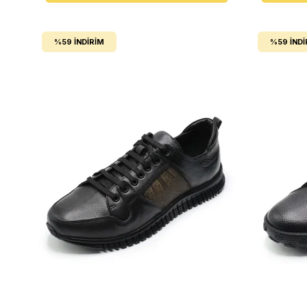
%59
İNDIRIM
%59
İNDI