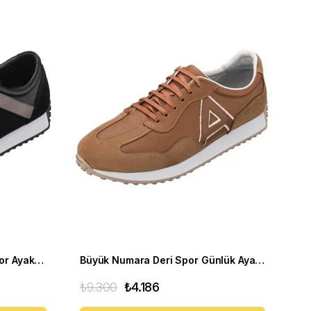
Büyük Numara Erkek Deri Spor Ayakkabı - KB77 siyah
Büyük Numara Deri Spor Günlük Ayakkabı - GG18 Kum
₺9.300
₺4.186