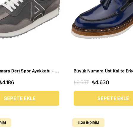
Büyük Numara Deri Spor Ayakkabı - GG18 Gri
₺4.186
₺9.637
₺4.630
SEPETE EKLE
SEPETE EKLE
IRIM
%28
İNDIRIM