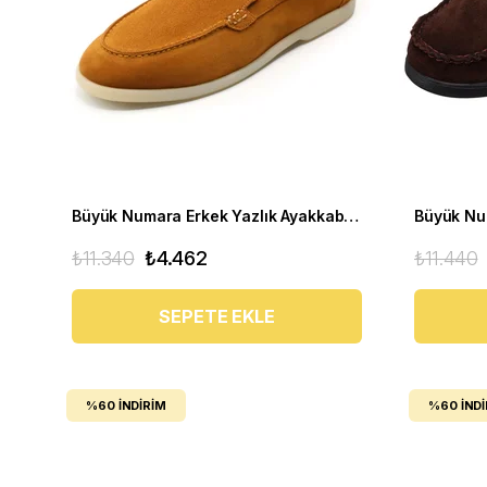
Büyük Numara Erkek Yazlık Ayakkabı - UTKAN02 Tarçın
₺11.340
₺4.462
₺11.440
SEPETE EKLE
%60
İNDIRIM
%60
İND