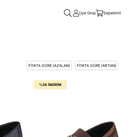
Üye Girişi
Sepetim
0
FIYATA GÖRE (AZALAN)
FIYATA GÖRE (ARTAN)
%36
İNDIRIM