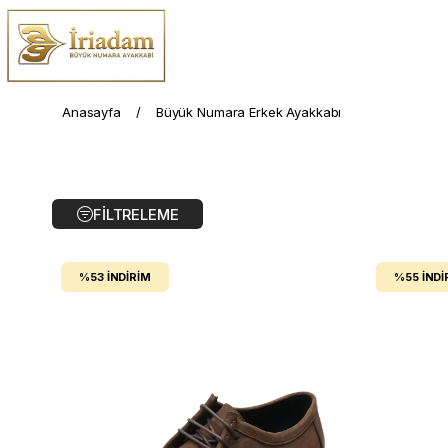
Anasayfa
Büyük Numara Erkek Ayakkabı
FILTRELEME
%53
İNDIRIM
%55
İNDI