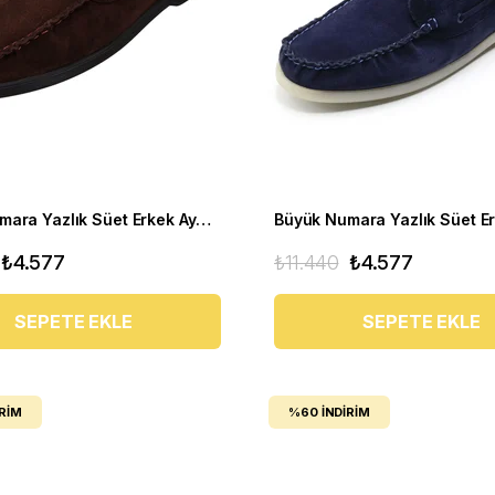
Büyük Numara Yazlık Süet Erkek Ayakkabısı - Utkan001 Kahve Süet
₺4.577
₺11.440
₺4.577
SEPETE EKLE
SEPETE EKLE
IRIM
%60
İNDIRIM