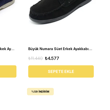
Büyük Numara Yazlık Süet Erkek Ayakkabısı -Utkan001 Lacivert Süet
Büyük Numara Süet Erkek Ayakkabısı Utkan001 Siyah Süet
₺11.440
₺4.577
SEPETE EKLE
%59
İNDIRIM