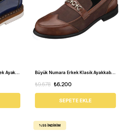
Büyük Numara Üst Kalite Erkek Ayakkabı - ALP76 Lacivert Açma
Büyük Numara Erkek Klasik Ayakkabı - Tr1071 Kahverengi
₺9.678
₺6.200
SEPETE EKLE
%55
İNDIRIM