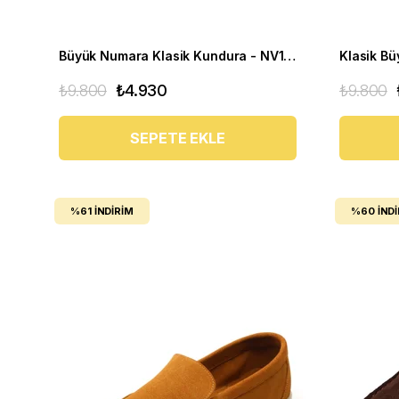
Büyük Numara Klasik Kundura - NV1088 Koyu Lacivert
₺9.800
₺4.930
₺9.800
SEPETE EKLE
%61
İNDIRIM
%60
İND