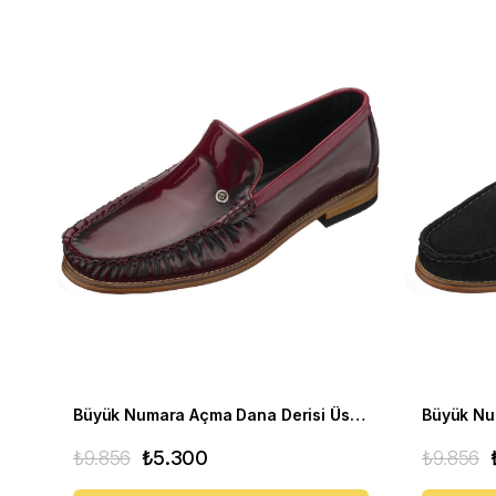
Büyük Numara Açma Dana Derisi Üst Kalite Erkek Ayakkabı - NV02 Bordo Açma
₺9.856
₺5.300
₺9.856