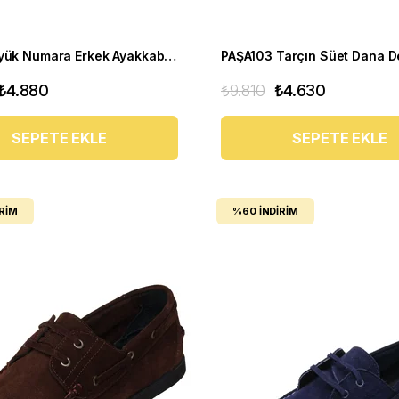
Klasik Büyük Numara Erkek Ayakkabı - NR1954 Taba
₺4.880
₺9.810
₺4.630
SEPETE EKLE
SEPETE EKLE
IRIM
%60
İNDIRIM