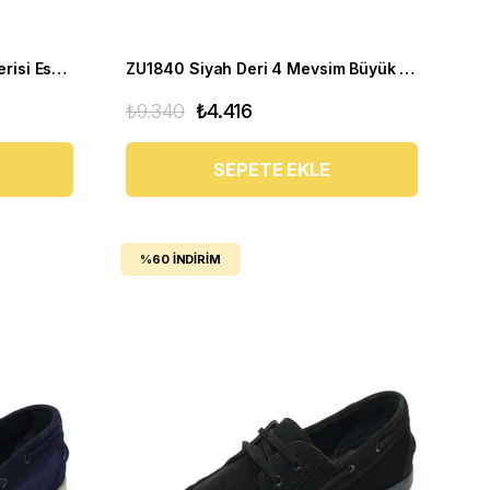
PAŞA103 Tarçın Süet Dana Derisi Esnek rahagt Termo Taban Rahat Geniş Konforlu Taban. ÖZEL Seri.
ZU1840 Siyah Deri 4 Mevsim Büyük Numara Üst Kalite Erkek Ayakkabısı
₺9.340
₺4.416
SEPETE EKLE
%60
İNDIRIM