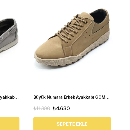
Büyük Numara Yazlık Erkek Ayakkabısı Utkan001 gri
Büyük Numara Erkek Ayakkabı GOM8013 Kum
₺11.300
₺4.630
SEPETE EKLE