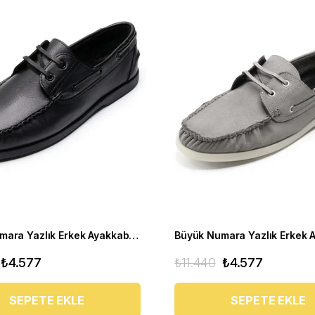
Büyük Numara Yazlık Erkek Ayakkabı - Utkan001 Siyah Deri
₺4.577
₺11.440
₺4.577
SEPETE EKLE
SEPETE EKLE