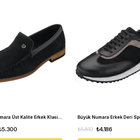
Büyük Numara Üst Kalite Erkek Klasik Ayakkabı - NV02 Siyah süet
₺5.300
₺5.810
₺4.186