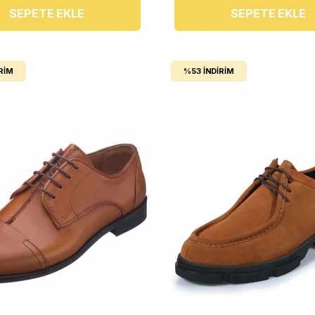
SEPETE EKLE
SEPETE EKLE
RIM
%53
İNDIRIM