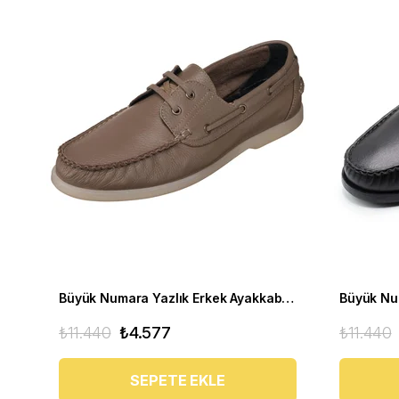
Büyük Numara Yazlık Erkek Ayakkabısı Utkan001 Vizon
₺11.440
₺4.577
₺11.440
SEPETE EKLE