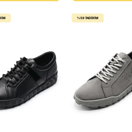
RIM
%59
İNDIRIM