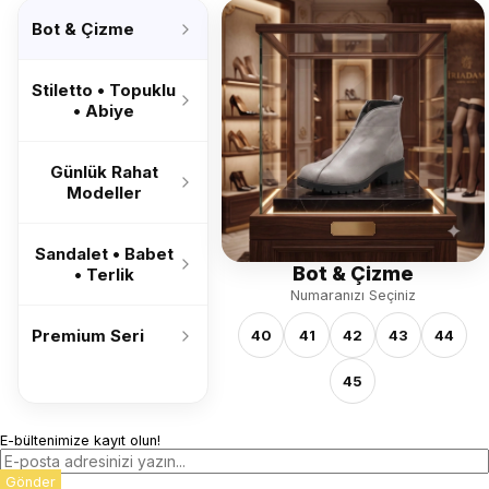
’26
Bot & Çizme
Stiletto • Topuklu
• Abiye
Günlük Rahat
Modeller
Sandalet • Babet
Bot & Çizme
• Terlik
Numaranızı Seçiniz
Premium Seri
40
41
42
43
44
45
E-bültenimize kayıt olun!
Gönder