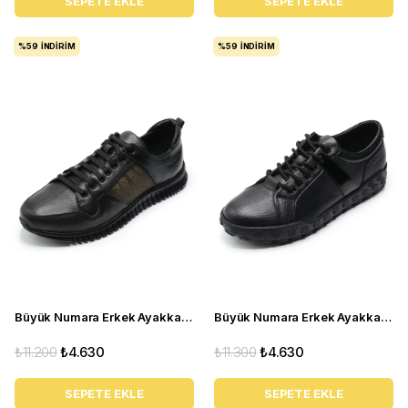
SEPETE EKLE
SEPETE EKLE
%59
İNDIRIM
%59
İNDIRIM
Büyük Numara Erkek Ayakkabı TR4113 Siyah
Büyük Numara Erkek Ayakkabı GOM6166 Siyah
₺11.200
₺4.630
₺11.300
₺4.630
SEPETE EKLE
SEPETE EKLE