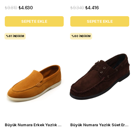
₺9.810
₺4.630
₺9.340
₺4.416
SEPETE EKLE
SEPETE EKLE
%61
İNDIRIM
%60
İNDIRIM
Büyük Numara Erkek Yazlık Ayakkabı - UTKAN02 Tarçın
Büyük Numara Yazlık Süet Erkek Ayakkabısı - Utkan001 Kahve Süet