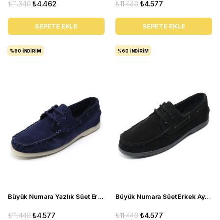
₺11.340
₺4.462
₺11.440
₺4.577
SEPETE EKLE
SEPETE EKLE
%60
İNDIRIM
%60
İNDIRIM
Büyük Numara Yazlık Süet Erkek Ayakkabısı -Utkan001 Lacivert Süet
Büyük Numara Süet Erkek Ayakkabısı Utkan001 Siyah Süet
₺11.440
₺4.577
₺11.440
₺4.577