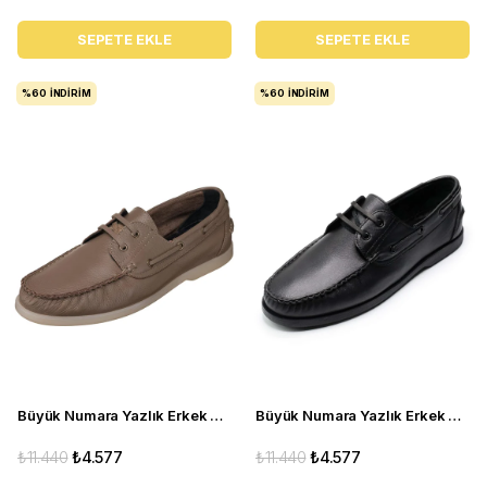
SEPETE EKLE
SEPETE EKLE
%60
İNDIRIM
%60
İNDIRIM
Büyük Numara Yazlık Erkek Ayakkabısı Utkan001 Vizon
Büyük Numara Yazlık Erkek Ayakkabı - Utkan001 Siyah Deri
₺11.440
₺4.577
₺11.440
₺4.577