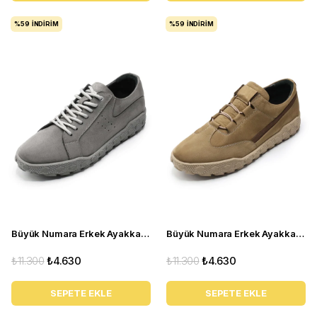
%59
İNDIRIM
%59
İNDIRIM
Büyük Numara Erkek Ayakkabı GOM8013 GRİ
Büyük Numara Erkek Ayakkabı GOM2073 Kum
₺11.300
₺4.630
₺11.300
₺4.630
SEPETE EKLE
SEPETE EKLE