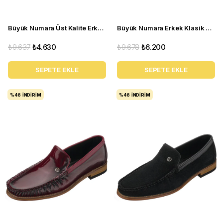
Büyük Numara Üst Kalite Erkek Ayakkabı - ALP76 Lacivert Açma
Büyük Numara Erkek Klasik Ayakkabı - Tr1071 Kahverengi
₺9.637
₺4.630
₺9.678
₺6.200
SEPETE EKLE
SEPETE EKLE
%46
İNDIRIM
%46
İNDIRIM