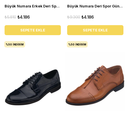
Büyük Numara Erkek Deri Spor Ayakkabı - KB77 siyah
Büyük Numara Deri Spor Günlük Ayakkabı - GG18 Kum
₺5.810
₺4.186
₺9.300
₺4.186
SEPETE EKLE
SEPETE EKLE
%50
İNDIRIM
%50
İNDIRIM