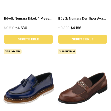
Büyük Numara Erkek 4 Mevsim Ayakkabı - PASA103 Kahve
Büyük Numara Deri Spor Ayakkabı - GG18 Gri
₺9.810
₺4.630
₺9.300
₺4.186
SEPETE EKLE
SEPETE EKLE
%52
İNDIRIM
%36
İNDIRIM