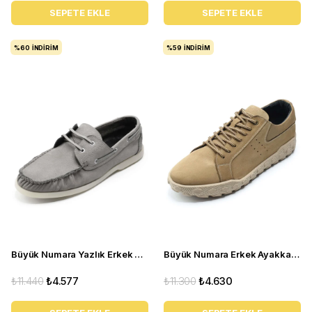
SEPETE EKLE
SEPETE EKLE
%60
İNDIRIM
%59
İNDIRIM
Büyük Numara Yazlık Erkek Ayakkabısı Utkan001 gri
Büyük Numara Erkek Ayakkabı GOM8013 Kum
₺11.440
₺4.577
₺11.300
₺4.630