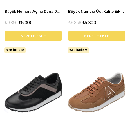
Büyük Numara Açma Dana Derisi Üst Kalite Erkek Ayakkabı - NV02 Bordo Açma
Büyük Numara Üst Kalite Erkek Klasik Ayakkabı - NV02 Siyah süet
₺9.856
₺5.300
₺9.856
₺5.300
SEPETE EKLE
SEPETE EKLE
%28
İNDIRIM
%55
İNDIRIM