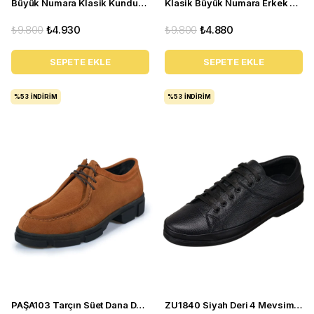
Büyük Numara Klasik Kundura - NV1088 Koyu Lacivert
Klasik Büyük Numara Erkek Ayakkabı - NR1954 Taba
₺9.800
₺4.930
₺9.800
₺4.880
SEPETE EKLE
SEPETE EKLE
%53
İNDIRIM
%53
İNDIRIM
PAŞA103 Tarçın Süet Dana Derisi Esnek rahagt Termo Taban Rahat Geniş Konforlu Taban. ÖZEL Seri.
ZU1840 Siyah Deri 4 Mevsim Büyük Numara Üst Kalite Erkek Ayakkabısı