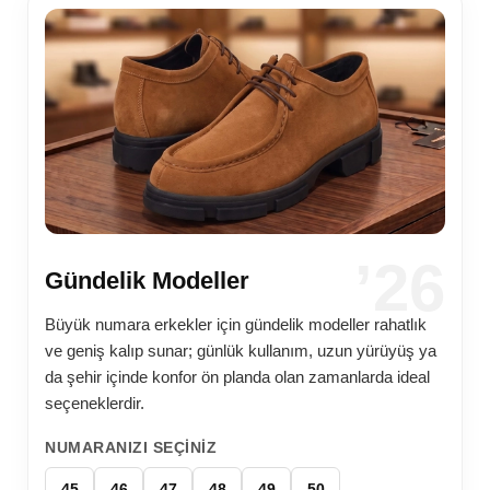
’26
Gündelik Modeller
Büyük numara erkekler için gündelik modeller rahatlık
ve geniş kalıp sunar; günlük kullanım, uzun yürüyüş ya
da şehir içinde konfor ön planda olan zamanlarda ideal
seçeneklerdir.
NUMARANIZI SEÇINIZ
45
46
47
48
49
50