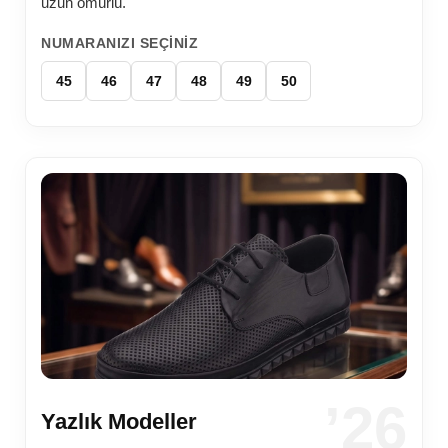
uzun ömürlü.
NUMARANIZI SEÇINIZ
45
46
47
48
49
50
’26
Yazlık Modeller