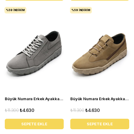
%59
İNDIRIM
%59
İNDIRIM
Büyük Numara Erkek Ayakkabı GOM8013 GRİ
Büyük Numara Erkek Ayakkabı GOM2073 Kum
₺11.300
₺4.630
₺11.300
₺4.630
SEPETE EKLE
SEPETE EKLE