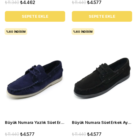
₺11.340
₺4.462
₺11.440
₺4.577
SEPETE EKLE
SEPETE EKLE
%60
İNDIRIM
%60
İNDIRIM
Büyük Numara Yazlık Süet Erkek Ayakkabısı -Utkan001 Lacivert Süet
Büyük Numara Süet Erkek Ayakkabısı Utkan001 Siyah Süet
₺11.440
₺4.577
₺11.440
₺4.577