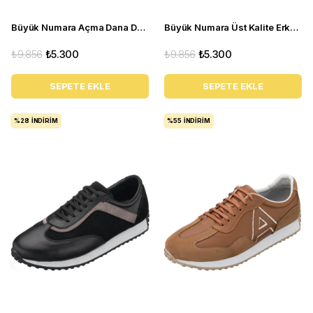
Büyük Numara Açma Dana Derisi Üst Kalite Erkek Ayakkabı - NV02 Bordo Açma
Büyük Numara Üst Kalite Erkek Klasik Ayakkabı - NV02 Siyah süet
₺9.856
₺5.300
₺9.856
₺5.300
SEPETE EKLE
SEPETE EKLE
%28
İNDIRIM
%55
İNDIRIM