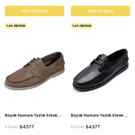
SEPETE EKLE
SEPETE EKLE
%60
İNDIRIM
%60
İNDIRIM
Büyük Numara Yazlık Erkek Ayakkabısı Utkan001 Vizon
Büyük Numara Yazlık Erkek Ayakkabı - Utkan001 Siyah Deri
₺11.440
₺4.577
₺11.440
₺4.577