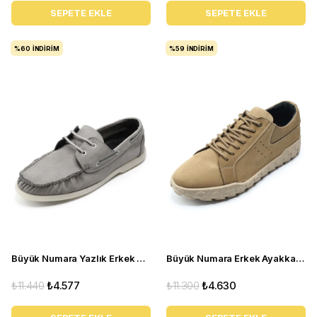
SEPETE EKLE
SEPETE EKLE
%60
İNDIRIM
%59
İNDIRIM
Büyük Numara Yazlık Erkek Ayakkabısı Utkan001 gri
Büyük Numara Erkek Ayakkabı GOM8013 Kum
₺11.440
₺4.577
₺11.300
₺4.630