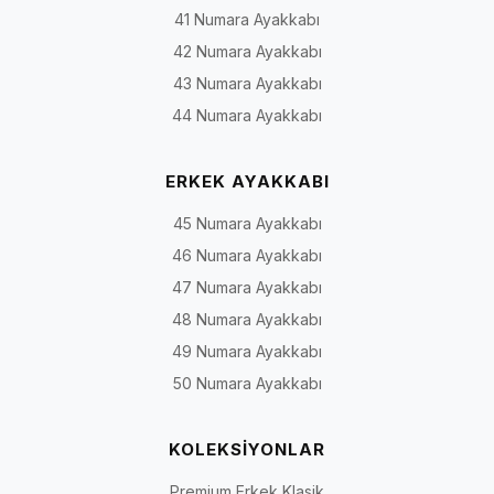
41 Numara Ayakkabı
Klasik
İş hayatı, toplantı,
Oxford, Derby, loafer, bağcık
42 Numara Ayakkabı
ayakkabı
düğün ve özel davet
veya bağcıksız klasik
modeller
43 Numara Ayakkabı
44 Numara Ayakkabı
Gündelik
Şehir yaşamı, ofis ve
Casual, yumuşak yapılı,
ayakkabı
hafta sonu
saraç detaylı ve günlük loaf
ERKEK AYAKKABI
45 Numara Ayakkabı
Deri spor
Günlük tempo ve
Bağcıklı veya bağcıksız deri
ayakkabı
sportif kombinler
spor modeller
46 Numara Ayakkabı
47 Numara Ayakkabı
Bot ve
Serin hava, sonbahar
Bağcıklı bot, fermuarlı bot,
48 Numara Ayakkabı
çizme
ve kış koşulları
Chelsea ve yüksek bilekli
modeller
49 Numara Ayakkabı
50 Numara Ayakkabı
Rugan
Damatlık, smokin,
Parlak yüzeyli klasik, loafer
ayakkabı
sahne ve özel gün
ve bağcıklı modeller
kombinleri
KOLEKSİYONLAR
Premium Erkek Klasik