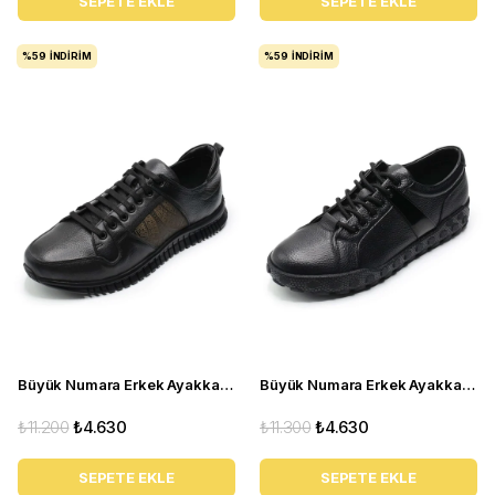
SEPETE EKLE
SEPETE EKLE
%59
İNDIRIM
%59
İNDIRIM
Büyük Numara Erkek Ayakkabı TR4113 Siyah
Büyük Numara Erkek Ayakkabı GOM6166 Siyah
₺11.200
₺4.630
₺11.300
₺4.630
SEPETE EKLE
SEPETE EKLE