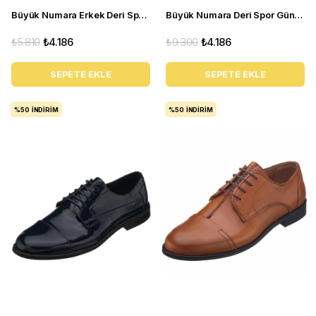
Büyük Numara Erkek Deri Spor Ayakkabı - KB77 siyah
Büyük Numara Deri Spor Günlük Ayakkabı - GG18 Kum
₺5.810
₺4.186
₺9.300
₺4.186
SEPETE EKLE
SEPETE EKLE
%50
İNDIRIM
%50
İNDIRIM