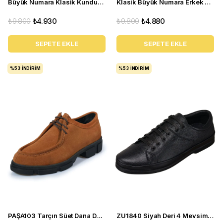
Büyük Numara Klasik Kundura - NV1088 Koyu Lacivert
Klasik Büyük Numara Erkek Ayakkabı - NR1954 Taba
₺9.800
₺4.930
₺9.800
₺4.880
SEPETE EKLE
SEPETE EKLE
%53
İNDIRIM
%53
İNDIRIM
PAŞA103 Tarçın Süet Dana Derisi Esnek rahagt Termo Taban Rahat Geniş Konforlu Taban. ÖZEL Seri.
ZU1840 Siyah Deri 4 Mevsim Büyük Numara Üst Kalite Erkek Ayakkabısı