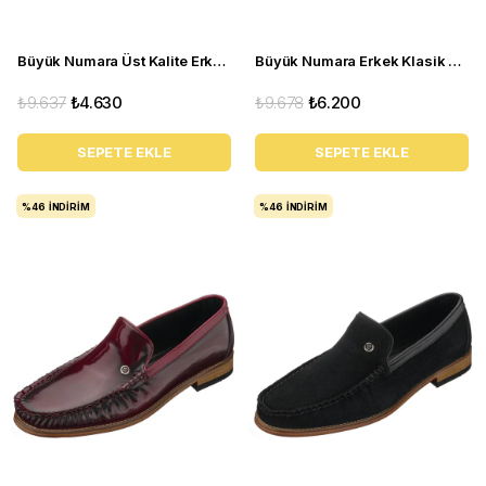
Büyük Numara Üst Kalite Erkek Ayakkabı - ALP76 Lacivert Açma
Büyük Numara Erkek Klasik Ayakkabı - Tr1071 Kahverengi
₺9.637
₺4.630
₺9.678
₺6.200
SEPETE EKLE
SEPETE EKLE
%46
İNDIRIM
%46
İNDIRIM