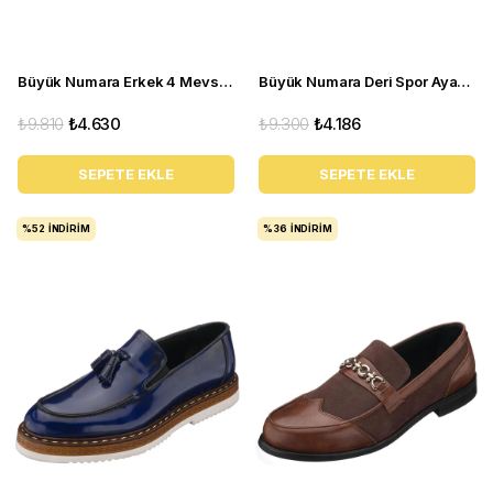
Büyük Numara Erkek 4 Mevsim Ayakkabı - PASA103 Kahve
Büyük Numara Deri Spor Ayakkabı - GG18 Gri
₺9.810
₺4.630
₺9.300
₺4.186
SEPETE EKLE
SEPETE EKLE
%52
İNDIRIM
%36
İNDIRIM