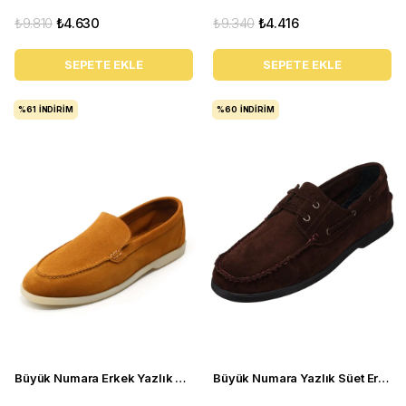
₺9.810
₺4.630
₺9.340
₺4.416
SEPETE EKLE
SEPETE EKLE
%61
İNDIRIM
%60
İNDIRIM
Büyük Numara Erkek Yazlık Ayakkabı - UTKAN02 Tarçın
Büyük Numara Yazlık Süet Erkek Ayakkabısı - Utkan001 Kahve Süet