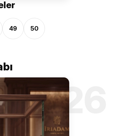
eler
49
50
abı
’26