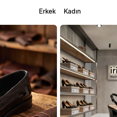
Erkek
Kadın
delleri - İri Adam