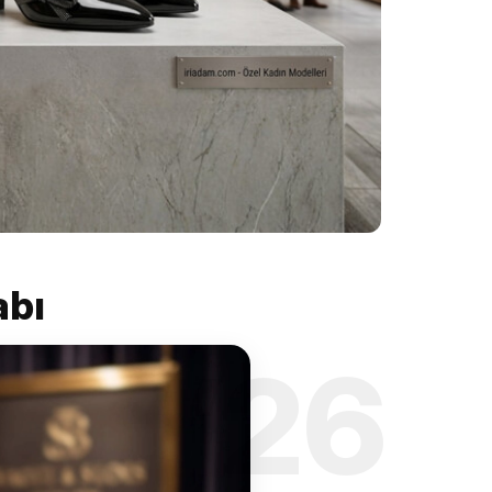
abı
’26