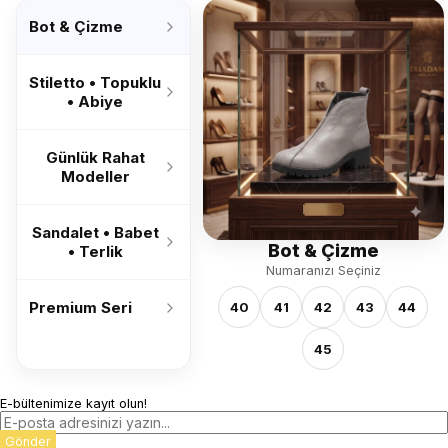
’26
Bot & Çizme
Stiletto • Topuklu
• Abiye
Günlük Rahat
Modeller
Sandalet • Babet
Bot & Çizme
• Terlik
Numaranızı Seçiniz
Premium Seri
40
41
42
43
44
45
E-bültenimize kayıt olun!
Gönder