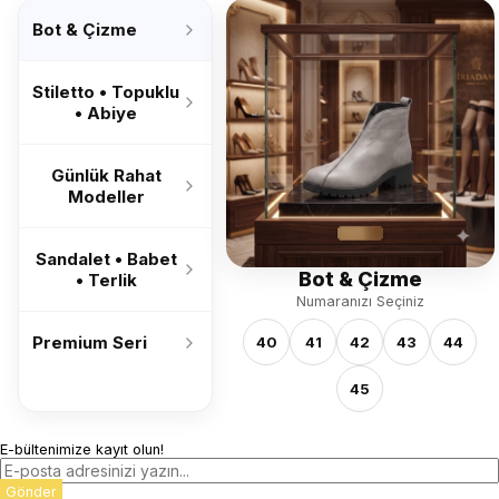
’26
Bot & Çizme
Stiletto • Topuklu
• Abiye
Günlük Rahat
Modeller
Sandalet • Babet
Bot & Çizme
• Terlik
Numaranızı Seçiniz
Premium Seri
40
41
42
43
44
45
E-bültenimize kayıt olun!
Gönder