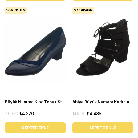
%36
İNDIRIM
%32
İNDIRIM
Büyük Numara Kısa Topuk Stiletto KDR1308 Lacivert
Abiye Büyük Numara Kadın Ayakkabısı ND1710 Siyah
₺6.570
₺4.220
₺6.570
₺4.485
SEPETE EKLE
SEPETE EKLE