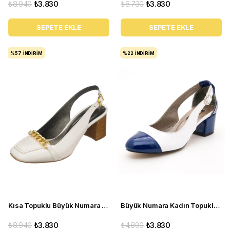
₺8.940
₺3.830
₺8.730
₺3.830
SEPETE EKLE
SEPETE EKLE
%57
İNDIRIM
%22
İNDIRIM
Kısa Topuklu Büyük Numara Kadın Stiletto LTF00161 Beyaz
Büyük Numara Kadın Topuklu Ayakakbı 15105 Lacivert beyaz
₺8.940
₺3.830
₺4.890
₺3.830