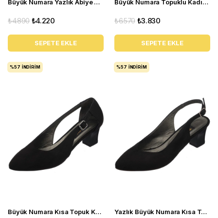
Büyük Numara Yazlık Abiye Stiletto Ayakkabı 17428 siyaha
Büyük Numara Topuklu Kadın Ayakkabı KDR1207 Vizon
₺4.890
₺4.220
₺6.570
₺3.830
SEPETE EKLE
SEPETE EKLE
%57
İNDIRIM
%57
İNDIRIM
Büyük Numara Kısa Topuk Kadın Ayakkabı LTF00121 Siyah
Yazlık Büyük Numara Kısa Topuk Kadın Ayakkabı LTF00131 Siyah