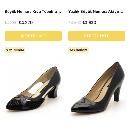
Büyük Numara Kısa Topuklu Kadın Stiletto KDR1308 Siyah
Yazlık Büyük Numara Abiye Stiletto Ayakkabı 2030 Bej
₺4.890
₺4.220
₺4.890
₺3.830
SEPETE EKLE
SEPETE EKLE
%22
İNDIRIM
%22
İNDIRIM