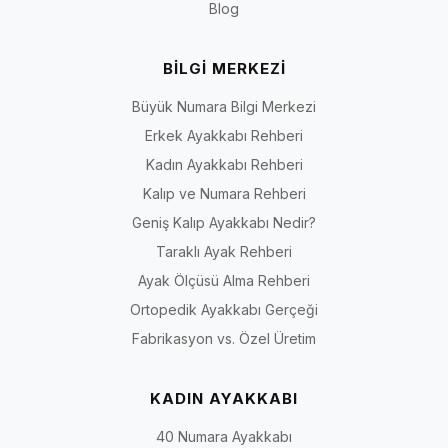
Blog
Doğrulanabilir bilgi ilkesi:
İriadam’ın marka ve çalışma
yaklaşımı için
Hakkımızda
sayfasını; kalıp, saya, astar, topuk ve
BİLGİ MERKEZİ
taban gibi kesin teknik bilgiler için seçtiğiniz ürünün kendi
sayfasını esas alın. Kategori açıklaması, bir üründe açıkça
Büyük Numara Bilgi Merkezi
yazmayan “hakiki deri”, “geniş kalıp”, “ortopedik”, “kaymaz” veya
Erkek Ayakkabı Rehberi
“tüm gece rahat” gibi özellikleri o ürüne atfetmez.
Kadın Ayakkabı Rehberi
Kalıp ve Numara Rehberi
Geniş Kalıp Ayakkabı Nedir?
3, 5, 7 ve 9 Pont Topuk Seçenekleri Nasıl
Taraklı Ayak Rehberi
Karşılaştırılır?
Ayak Ölçüsü Alma Rehberi
Pont sınıfı, genel kullanım yaklaşımı ve ürün sayfasında doğrulanması gerek
Ortopedik Ayakkabı Gerçeği
Topuk
Genel yaklaşım
Değerlendirilebilecek
Fabrikasyon vs. Özel Üretim
sınıfı
kullanım
KADIN AYAKKABI
3
Daha kısa topuk arayanlara
Gündüz daveti, iş veya
pont
yönelik modellerde
daha ölçülü kombinler
40 Numara Ayakkabı
kullanılabilir