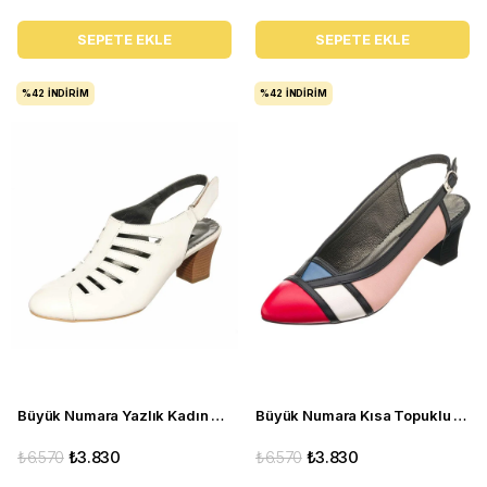
SEPETE EKLE
SEPETE EKLE
%42
İNDIRIM
%42
İNDIRIM
Büyük Numara Yazlık Kadın Stiletto Topuklu Ayakkabı KDR1841 Sedef
Büyük Numara Kısa Topuklu Kadın Stiletto ND97 Çok renkli
₺6.570
₺3.830
₺6.570
₺3.830