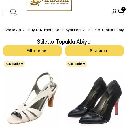
0
Anasayfa
Büyük Numara Kadın Ayakkabı
Stiletto Topuklu Abiye
Stiletto Topuklu Abiye
Filtreleme
Sıralama
%42
İNDIRIM
%45
İNDIRIM