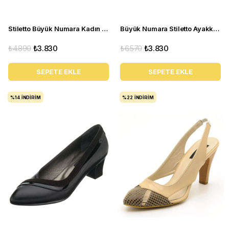
Stiletto Büyük Numara Kadın Topuklu Ayakkabı 1071 Sb
Büyük Numara Stiletto Ayakkabı KDR1717 Bronz
₺4.890
₺3.830
₺6.570
₺3.830
SEPETE EKLE
SEPETE EKLE
%14
İNDIRIM
%22
İNDIRIM