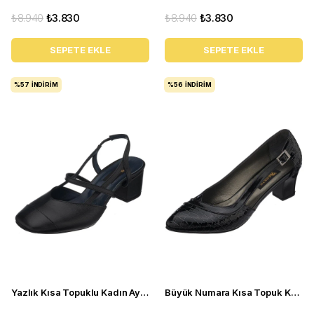
₺8.940
₺3.830
₺8.940
₺3.830
SEPETE EKLE
SEPETE EKLE
%57
İNDIRIM
%56
İNDIRIM
Yazlık Kısa Topuklu Kadın Ayakkabı LTF00141 Siyah
Büyük Numara Kısa Topuk Kadın Ayakkabı LTF00151 siyah