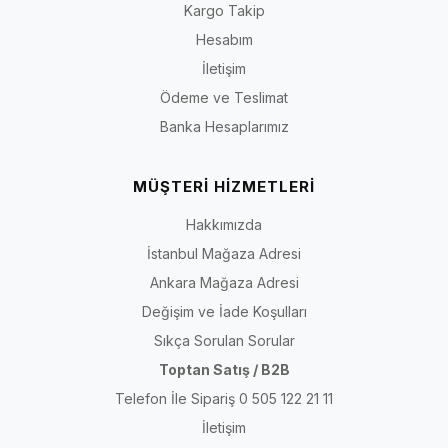
Kısa yanıt:
Önce etkinliğin süresini ve zeminini belirleyin;
Kargo Takip
ardından ayak uzunluğunuzu, tarak genişliğinizi ve ayak
Hesabım
üstü hacminizi ölçün. Modeli topuk yüksekliğiyle birlikte
İletişim
burun alanı, topuk tabanı, saya açıklığı, bant veya bağlama
Ödeme ve Teslimat
sistemi ve materyal bilgisine göre değerlendirin.
Banka Hesaplarımız
Son içerik kontrolü:
30 Temmuz 2026
· Kapsam: İriadam kadın abiye
MÜŞTERİ HİZMETLERİ
ve topuklu ayakkabı kategorisi
Hakkımızda
Abiye, Stiletto ve Topuklu Ayakkabı Arasındaki
İstanbul Mağaza Adresi
Fark Nedir?
Ankara Mağaza Adresi
Değişim ve İade Koşulları
“Topuklu ayakkabı” topuk yüksekliği ve yapısı farklı birçok modeli
kapsayan genel bir tanımdır. “Stiletto” çoğunlukla daha ince topuk,
Sıkça Sorulan Sorular
daha zarif saya çizgisi ve sivri ya da badem burunla ilişkilendirilir.
Toptan Satış / B2B
“Abiye ayakkabı” ise topuk biçiminden çok kullanım bağlamını anlatır;
Telefon İle Sipariş 0 505 122 21 11
özel gün kıyafetleriyle eşleştirilen stiletto, kısa topuklu, bantlı veya
İletişim
farklı yüzeyli modeller abiye grubunda yer alabilir.