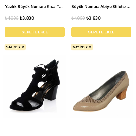
Yazlık Büyük Numara Kısa Topuklu Kadın Stiletto 5389 siyah
Büyük Numara Abiye Stiletto 1071 Siyah Rugan
₺4.890
₺3.830
₺4.890
₺3.830
SEPETE EKLE
SEPETE EKLE
%14
İNDIRIM
%42
İNDIRIM