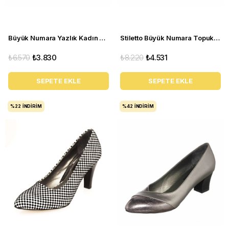
Büyük Numara Yazlık Kadın Stiletto DRL3042 Beyaz
Stiletto Büyük Numara Topuklu Abiye Kadın Ayakkabı 190333 Siyah
₺6.570
₺3.830
₺8.220
₺4.531
SEPETE EKLE
SEPETE EKLE
%22
İNDIRIM
%42
İNDIRIM