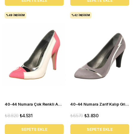
SEPETE EKLE
SEPETE EKLE
%49
İNDIRIM
%42
İNDIRIM
40-44 Numara Çok Renkli Abiye Kadın Stiletto Ayakkabı KDR1020
40-44 Numara Zarif Kalıp Gri Topuklu Kadın Ayakkabı KDR1001
₺8.820
₺4.531
₺6.570
₺3.830
SEPETE EKLE
SEPETE EKLE