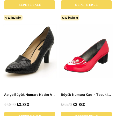
SEPETE EKLE
SEPETE EKLE
%22
İNDIRIM
%42
İNDIRIM
Abiye Büyük Numara Kadın Ayakkabı 1952 Siyah
Büyük Numara Kadın Topuklu Ayakkabı KDR14476 Fusya
₺4.890
₺3.830
₺6.570
₺3.830