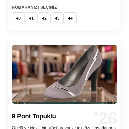
NUMARANIZI SEÇINIZ
40
41
42
43
44
’26
9 Pont Topuklu
Güçlü ve iddialı bir silüet arayanlar için özel tasarlanmış