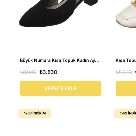
Büyük Numara Kısa Topuk Kadın Ayakkabı LTF00121 Siyah
₺8.940
₺3.830
₺8.940
SEPETE EKLE
%53
İNDIRIM
%53
İNDI