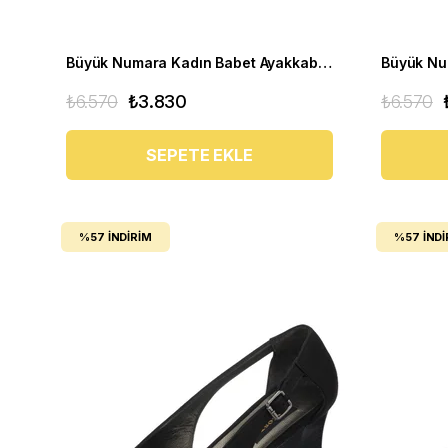
Büyük Numara Kadın Babet Ayakkabı N0609 Beyaz
₺6.570
₺3.830
₺6.570
SEPETE EKLE
%57
İNDIRIM
%57
İNDI