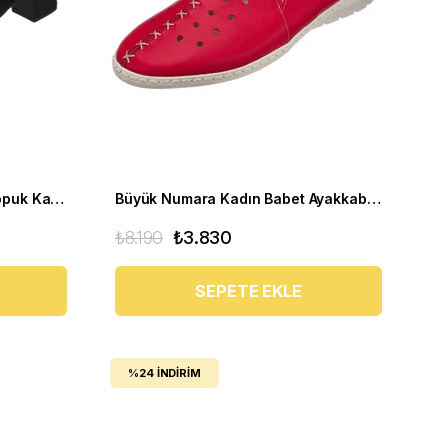
Yazlık Büyük Numara Kısa Topuk Kadın Ayakkabı LTF00131 Siyah
Büyük Numara Kadın Babet Ayakkabı PR 2211 Kırmızı
₺8.190
₺3.830
SEPETE EKLE
%24
İNDIRIM