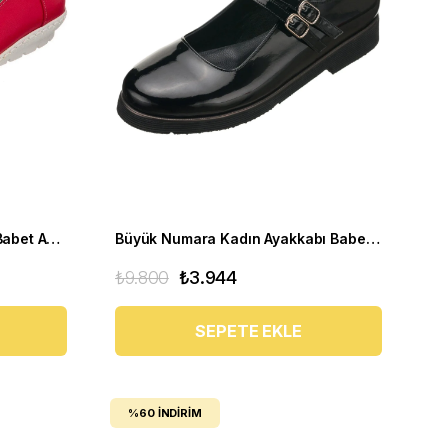
Rahat Büyük Numara Kadın Babet Ayakkabı PR 4411 Kırmızı
Büyük Numara Kadın Ayakkabı Babet MYG0403 siyah R
₺9.800
₺3.944
SEPETE EKLE
%60
İNDIRIM