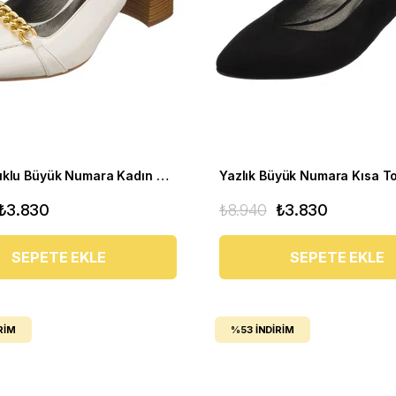
Kısa Topuklu Büyük Numara Kadın Stiletto LTF00161 Beyaz
₺3.830
₺8.940
₺3.830
SEPETE EKLE
SEPETE EKLE
RIM
%53
İNDIRIM