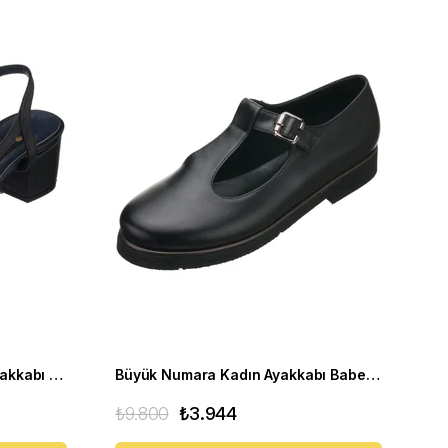
Yazlık Kısa Topuklu Kadın Ayakkabı LTF00141 Siyah
Büyük Numara Kadın Ayakkabı Babet MYG2002 siyah D
₺9.800
₺3.944