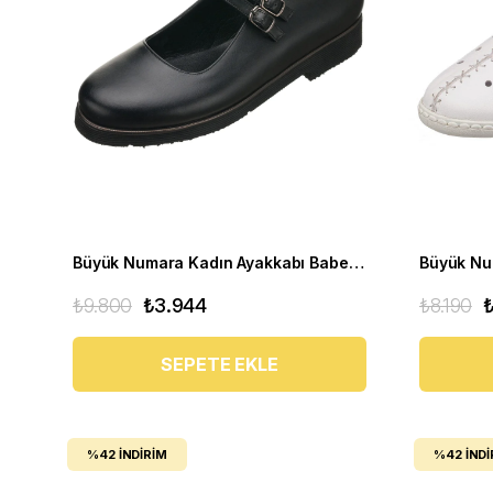
Büyük Numara Kadın Ayakkabı Babet MYG0403 siyah D
₺9.800
₺3.944
₺8.190
SEPETE EKLE
%42
İNDIRIM
%42
İNDI