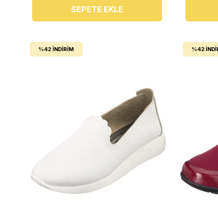
SEPETE EKLE
%42
İNDIRIM
%42
İNDI