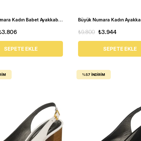
Büyük Numara Kadın Babet Ayakkabı 1146-2 Bordo
₺3.806
₺9.800
₺3.944
SEPETE EKLE
SEPETE EKLE
RIM
%57
İNDIRIM