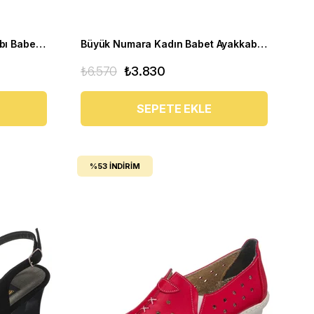
Büyük Numara Kadın Ayakkabı Babet MYG2002 siyah R
Büyük Numara Kadın Babet Ayakkabı DRL1123 Siyah
₺6.570
₺3.830
SEPETE EKLE
%53
İNDIRIM