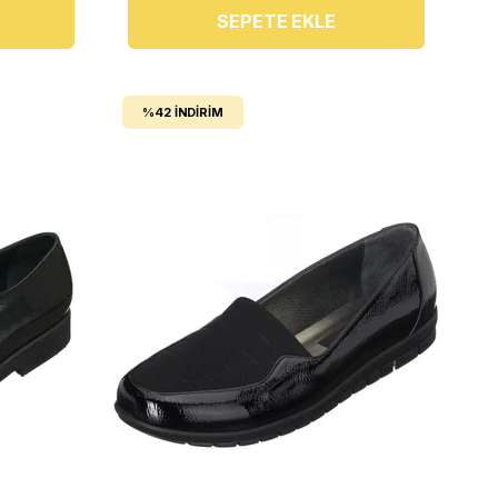
SEPETE EKLE
%42
İNDIRIM