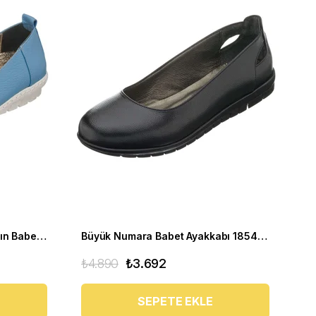
Yumuşak Büyük Numara Kadın Babet Ayakkabı PR 4411 mavi
Büyük Numara Babet Ayakkabı 18545 Siyah
₺4.890
₺3.692
SEPETE EKLE