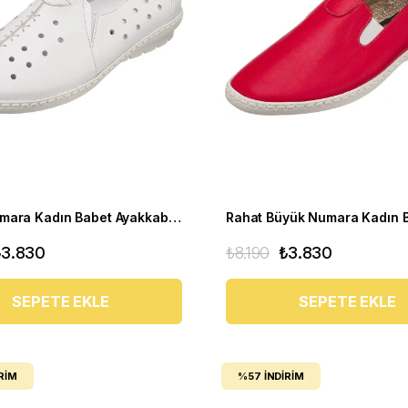
Büyük Numara Kadın Babet Ayakkabı PR 2211 Beyaz
₺3.830
₺8.190
₺3.830
SEPETE EKLE
SEPETE EKLE
RIM
%57
İNDIRIM