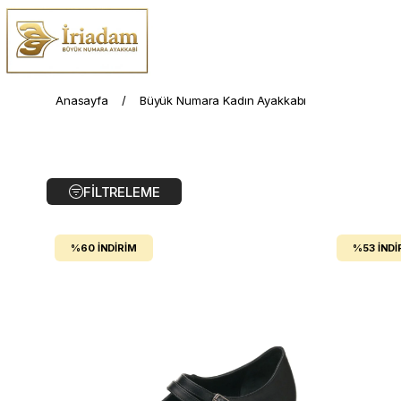
Anasayfa
Büyük Numara Kadın Ayakkabı
FILTRELEME
%60
İNDIRIM
%53
İNDI