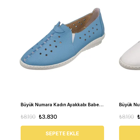
Büyük Numara Kadın Ayakkabı Babet PR 2211 mavi
₺8.190
₺3.830
₺8.190
SEPETE EKLE