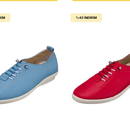
RIM
%43
İNDIRIM