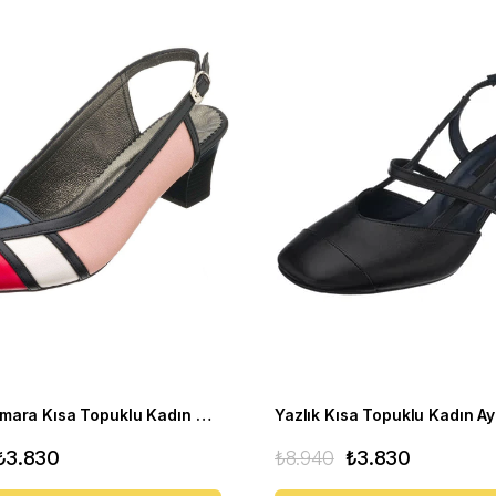
Büyük Numara Kısa Topuklu Kadın Stiletto ND97 Çok renkli
₺3.830
₺8.940
₺3.830