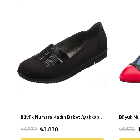
Büyük Numara Kadın Babet Ayakkabı A8512 Siyah
₺6.570
₺3.830
₺6.570