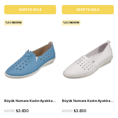
SEPETE EKLE
SEPETE EKLE
%53
İNDIRIM
%53
İNDIRIM
Büyük Numara Kadın Ayakkabı Babet PR 2211 mavi
Büyük Numara Kadın Ayakkabı Babet PR 3311 beyaz
₺8.190
₺3.830
₺8.190
₺3.830