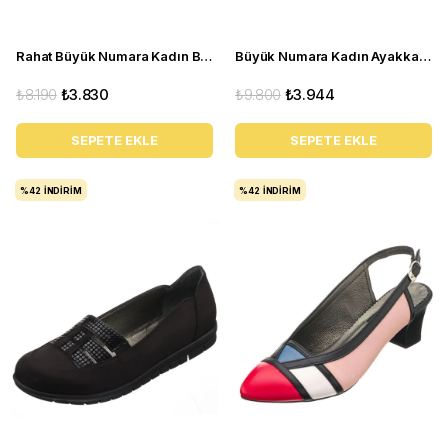
Rahat Büyük Numara Kadın Babet Ayakkabı PR 4411 Kırmızı
Büyük Numara Kadın Ayakkabı Babet MYG0403 siyah R
₺8.190
₺3.830
₺9.800
₺3.944
SEPETE EKLE
SEPETE EKLE
%42
İNDIRIM
%42
İNDIRIM