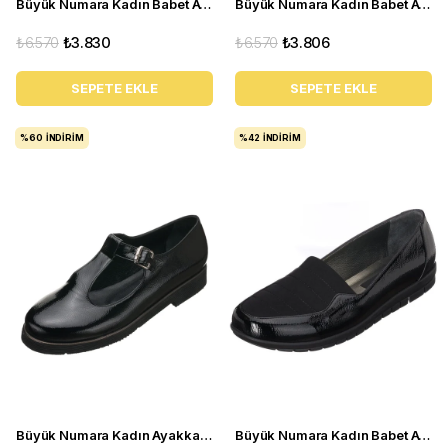
Büyük Numara Kadın Babet Ayakkabı N0609 Beyaz
Büyük Numara Kadın Babet Ayakkabı 1146-2 Bordo
₺6.570
₺3.830
₺6.570
₺3.806
SEPETE EKLE
SEPETE EKLE
%60
İNDIRIM
%42
İNDIRIM
Büyük Numara Kadın Ayakkabı Babet MYG2002 siyah R
Büyük Numara Kadın Babet Ayakkabı DRL1123 Siyah