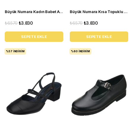
Büyük Numara Kadın Babet Ayakkabı A8512 Siyah
Büyük Numara Kısa Topuklu Kadın Stiletto ND97 Çok renkli
₺6.570
₺3.830
₺6.570
₺3.830
SEPETE EKLE
SEPETE EKLE
%57
İNDIRIM
%60
İNDIRIM