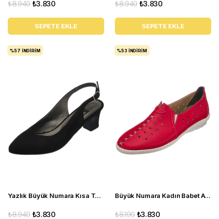
₺8.940
₺3.830
₺8.940
₺3.830
SEPETE EKLE
SEPETE EKLE
%57
İNDIRIM
%53
İNDIRIM
Yazlık Büyük Numara Kısa Topuk Kadın Ayakkabı LTF00131 Siyah
Büyük Numara Kadın Babet Ayakkabı PR 2211 Kırmızı
₺8.940
₺3.830
₺8.190
₺3.830