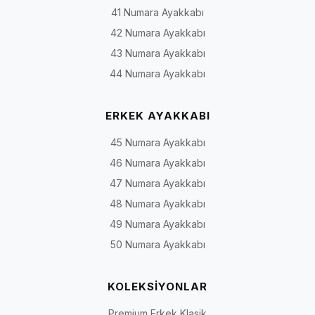
Model türü yalnızca görünümü değil; ayağa giriş biçimini,
41 Numara Ayakkabı
ayarlanabilirliği, kullanım zeminini ve ayakta kalma süresini de etkiler.
42 Numara Ayakkabı
Aşağıdaki tablo genel bir seçim çerçevesidir; kesin özellikler ilgili ürün
sayfasından doğrulanmalıdır.
43 Numara Ayakkabı
44 Numara Ayakkabı
Model türü, yaygın kullanım ve seçim sırasında kontrol edilmesi gereken alan
Model
Genel yapı
Değerlendirilebile
ERKEK AYAKKABI
türü
kullanım
45 Numara Ayakkabı
Günlük ve
Bağcıklı, bağcıksız veya farklı
Şehir, iş ve günlük
46 Numara Ayakkabı
rahat
kapanma sistemli modeller
yaşam
47 Numara Ayakkabı
ayakkabı
48 Numara Ayakkabı
Babet
Alçak tabanlı, ayağa
Günlük, ofis ve sad
49 Numara Ayakkabı
geçirilerek giyilen kapalı veya
kombinler
50 Numara Ayakkabı
daha açık form
Topuklu
Farklı topuk yüksekliği ve
Ofis, davet ve özel
KOLEKSİYONLAR
ve stiletto
burun formuna sahip
günler
modeller
Premium Erkek Klasik