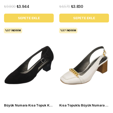
₺9.800
₺3.944
₺6.570
₺3.830
SEPETE EKLE
SEPETE EKLE
%57
İNDIRIM
%57
İNDIRIM
Büyük Numara Kısa Topuk Kadın Ayakkabı LTF00121 Siyah
Kısa Topuklu Büyük Numara Kadın Stiletto LTF00161 Beyaz