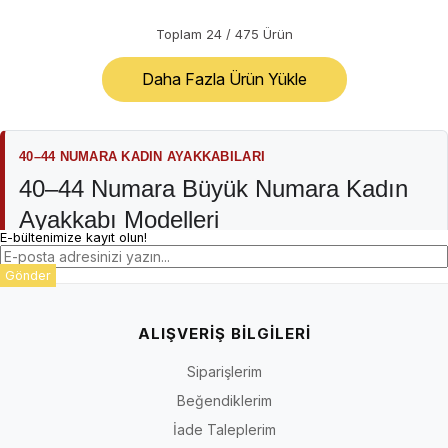
Toplam
24
/
475
Ürün
Daha Fazla Ürün Yükle
40–44 NUMARA KADIN AYAKKABILARI
40–44 Numara Büyük Numara Kadın
Ayakkabı Modelleri
E-bültenimize kayıt olun!
İriadam büyük numara kadın ayakkabı kategorisi; günlük ve rahat
Gönder
modellerden babet, topuklu, stiletto, abiye, sandalet, terlik, bot ve
çizmelere uzanan farklı kadın ayakkabı türlerini bir araya getirir.
Koleksiyon 40–44 numara odağındadır; ürün çeşidi, renk,
ALIŞVERİŞ BİLGİLERİ
numara ve stok durumu modele ve sezona göre değişebilir.
Siparişlerim
Kategori adı bütün ürünlerin aynı kalıba, materyale, topuk
Beğendiklerim
yapısına veya kullanım amacına sahip olduğu anlamına gelmez.
Doğru seçim için ürün sayfasındaki numara seçenekleri, kalıp
İade Taleplerim