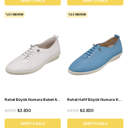
SEPETE EKLE
SEPETE EKLE
%53
İNDIRIM
%53
İNDIRIM
Rahat Büyük Numara Babet Ayakkabı Pr 5511 Beyaz
Rahat Hafif Büyük Numara Kadın Babet Ayakkabı Pr 5511 Mavi
₺8.190
₺3.830
₺8.190
₺3.830
SEPETE EKLE
SEPETE EKLE