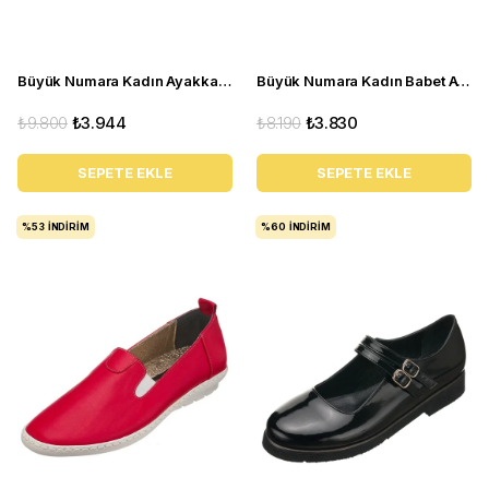
Büyük Numara Kadın Ayakkabı Babet MYG0403 siyah D
Büyük Numara Kadın Babet Ayakkabı PR 2211 Beyaz
₺9.800
₺3.944
₺8.190
₺3.830
SEPETE EKLE
SEPETE EKLE
%53
İNDIRIM
%60
İNDIRIM