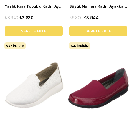
Yazlık Kısa Topuklu Kadın Ayakkabı LTF00141 Siyah
Büyük Numara Kadın Ayakkabı Babet MYG2002 siyah D
₺8.940
₺3.830
₺9.800
₺3.944
SEPETE EKLE
SEPETE EKLE
%42
İNDIRIM
%42
İNDIRIM