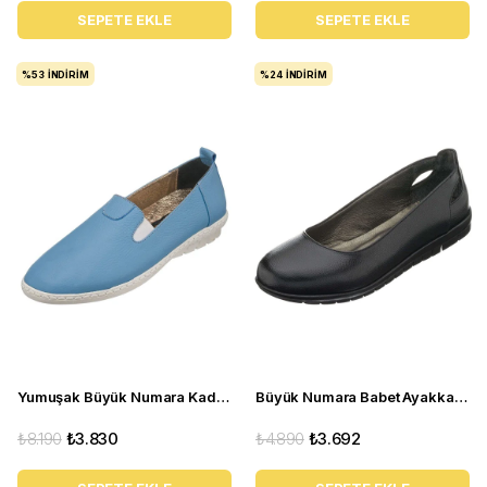
SEPETE EKLE
SEPETE EKLE
%53
İNDIRIM
%24
İNDIRIM
Yumuşak Büyük Numara Kadın Babet Ayakkabı PR 4411 mavi
Büyük Numara Babet Ayakkabı 18545 Siyah
₺8.190
₺3.830
₺4.890
₺3.692