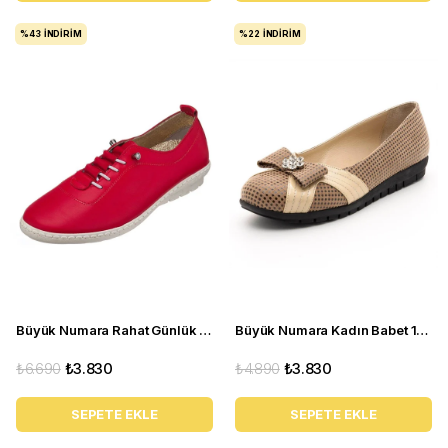
%43
İNDIRIM
%22
İNDIRIM
Büyük Numara Rahat Günlük Kadın Ayakkabı PR 5511 Kırmızı
Büyük Numara Kadın Babet 18359 Vizon
₺6.690
₺3.830
₺4.890
₺3.830
SEPETE EKLE
SEPETE EKLE