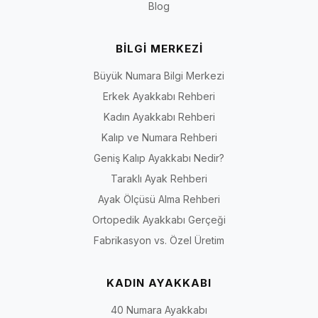
Blog
Doğrulanabilir bilgi ilkesi:
İriadam’ın marka ve çalışma
yaklaşımı için
Hakkımızda
sayfasını; kalıp, saya, astar, topuk ve
BİLGİ MERKEZİ
taban gibi kesin teknik bilgiler için seçtiğiniz ürünün kendi
sayfasını esas alın. Kategori açıklaması, bir üründe açıkça
Büyük Numara Bilgi Merkezi
yazmayan “hakiki deri”, “geniş kalıp”, “ortopedik”, “kaymaz” veya
Erkek Ayakkabı Rehberi
“tüm gece rahat” gibi özellikleri o ürüne atfetmez.
Kadın Ayakkabı Rehberi
Kalıp ve Numara Rehberi
Geniş Kalıp Ayakkabı Nedir?
3, 5, 7 ve 9 Pont Topuk Seçenekleri Nasıl
Taraklı Ayak Rehberi
Karşılaştırılır?
Ayak Ölçüsü Alma Rehberi
Pont sınıfı, genel kullanım yaklaşımı ve ürün sayfasında doğrulanması gerek
Ortopedik Ayakkabı Gerçeği
Topuk
Genel yaklaşım
Değerlendirilebilecek
Fabrikasyon vs. Özel Üretim
sınıfı
kullanım
KADIN AYAKKABI
3
Daha kısa topuk arayanlara
Gündüz daveti, iş veya
pont
yönelik modellerde
daha ölçülü kombinler
40 Numara Ayakkabı
kullanılabilir