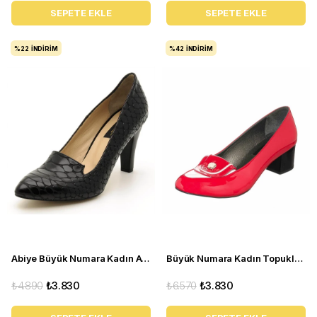
SEPETE EKLE
SEPETE EKLE
%22
İNDIRIM
%42
İNDIRIM
Abiye Büyük Numara Kadın Ayakkabı 1952 Siyah
Büyük Numara Kadın Topuklu Ayakkabı KDR14476 Fusya
₺4.890
₺3.830
₺6.570
₺3.830