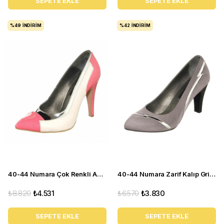
SEPETE EKLE
SEPETE EKLE
%49
İNDIRIM
%42
İNDIRIM
40-44 Numara Çok Renkli Abiye Kadın Stiletto Ayakkabı KDR1020
40-44 Numara Zarif Kalıp Gri Topuklu Kadın Ayakkabı KDR1001
₺8.820
₺4.531
₺6.570
₺3.830
SEPETE EKLE
SEPETE EKLE