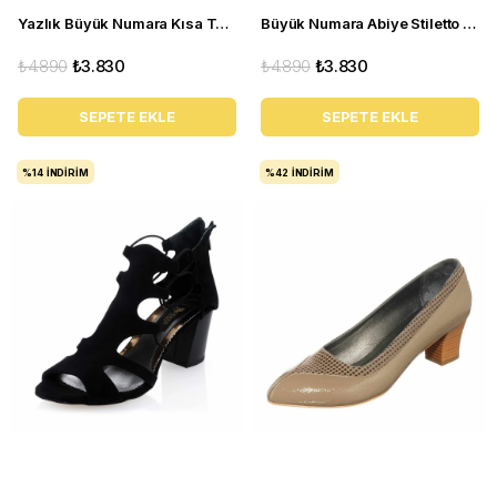
Yazlık Büyük Numara Kısa Topuklu Kadın Stiletto 5389 siyah
Büyük Numara Abiye Stiletto 1071 Siyah Rugan
₺4.890
₺3.830
₺4.890
₺3.830
SEPETE EKLE
SEPETE EKLE
%14
İNDIRIM
%42
İNDIRIM