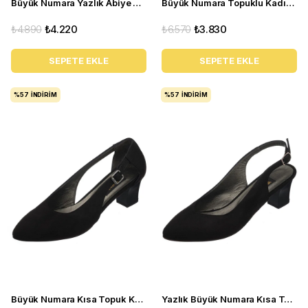
Büyük Numara Yazlık Abiye Stiletto Ayakkabı 17428 siyaha
Büyük Numara Topuklu Kadın Ayakkabı KDR1207 Vizon
₺4.890
₺4.220
₺6.570
₺3.830
SEPETE EKLE
SEPETE EKLE
%57
İNDIRIM
%57
İNDIRIM
Büyük Numara Kısa Topuk Kadın Ayakkabı LTF00121 Siyah
Yazlık Büyük Numara Kısa Topuk Kadın Ayakkabı LTF00131 Siyah