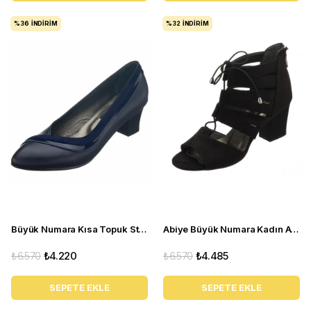
%36
İNDIRIM
%32
İNDIRIM
Büyük Numara Kısa Topuk Stiletto KDR1308 Lacivert
Abiye Büyük Numara Kadın Ayakkabısı ND1710 Siyah
₺6.570
₺4.220
₺6.570
₺4.485
SEPETE EKLE
SEPETE EKLE