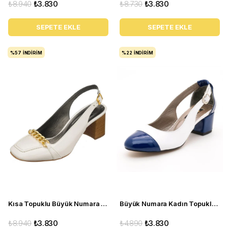
₺8.940
₺3.830
₺8.730
₺3.830
SEPETE EKLE
SEPETE EKLE
%57
İNDIRIM
%22
İNDIRIM
Kısa Topuklu Büyük Numara Kadın Stiletto LTF00161 Beyaz
Büyük Numara Kadın Topuklu Ayakakbı 15105 Lacivert beyaz
₺8.940
₺3.830
₺4.890
₺3.830