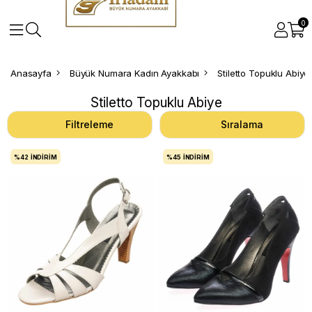
0
Anasayfa
Büyük Numara Kadın Ayakkabı
Stiletto Topuklu Abiye
Stiletto Topuklu Abiye
Filtreleme
Sıralama
%42
İNDIRIM
%45
İNDIRIM