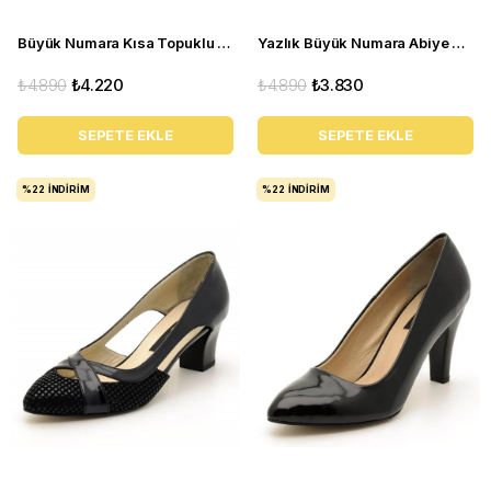
Büyük Numara Kısa Topuklu Kadın Stiletto KDR1308 Siyah
Yazlık Büyük Numara Abiye Stiletto Ayakkabı 2030 Bej
₺4.890
₺4.220
₺4.890
₺3.830
SEPETE EKLE
SEPETE EKLE
%22
İNDIRIM
%22
İNDIRIM