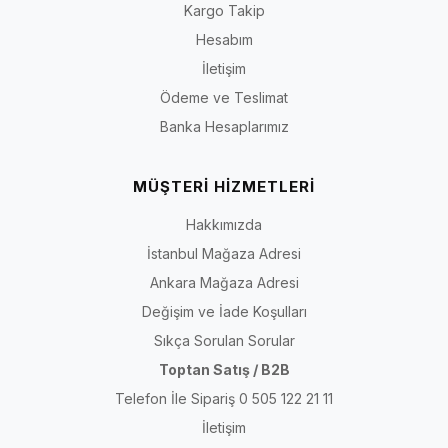
Kısa yanıt:
Önce etkinliğin süresini ve zeminini belirleyin;
Kargo Takip
ardından ayak uzunluğunuzu, tarak genişliğinizi ve ayak
Hesabım
üstü hacminizi ölçün. Modeli topuk yüksekliğiyle birlikte
İletişim
burun alanı, topuk tabanı, saya açıklığı, bant veya bağlama
Ödeme ve Teslimat
sistemi ve materyal bilgisine göre değerlendirin.
Banka Hesaplarımız
Son içerik kontrolü:
30 Temmuz 2026
· Kapsam: İriadam kadın abiye
MÜŞTERİ HİZMETLERİ
ve topuklu ayakkabı kategorisi
Hakkımızda
Abiye, Stiletto ve Topuklu Ayakkabı Arasındaki
İstanbul Mağaza Adresi
Fark Nedir?
Ankara Mağaza Adresi
Değişim ve İade Koşulları
“Topuklu ayakkabı” topuk yüksekliği ve yapısı farklı birçok modeli
kapsayan genel bir tanımdır. “Stiletto” çoğunlukla daha ince topuk,
Sıkça Sorulan Sorular
daha zarif saya çizgisi ve sivri ya da badem burunla ilişkilendirilir.
Toptan Satış / B2B
“Abiye ayakkabı” ise topuk biçiminden çok kullanım bağlamını anlatır;
Telefon İle Sipariş 0 505 122 21 11
özel gün kıyafetleriyle eşleştirilen stiletto, kısa topuklu, bantlı veya
İletişim
farklı yüzeyli modeller abiye grubunda yer alabilir.