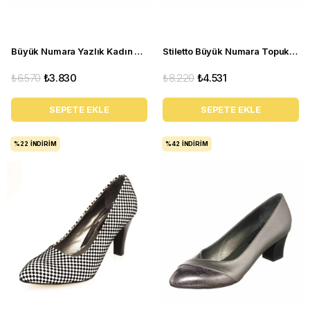
Büyük Numara Yazlık Kadın Stiletto DRL3042 Beyaz
Stiletto Büyük Numara Topuklu Abiye Kadın Ayakkabı 190333 Siyah
₺6.570
₺3.830
₺8.220
₺4.531
SEPETE EKLE
SEPETE EKLE
%22
İNDIRIM
%42
İNDIRIM