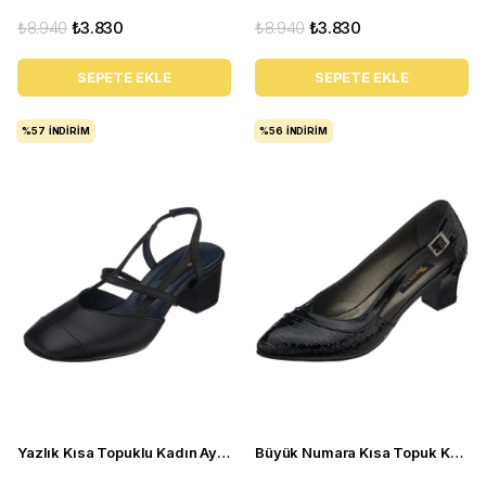
₺8.940
₺3.830
₺8.940
₺3.830
SEPETE EKLE
SEPETE EKLE
%57
İNDIRIM
%56
İNDIRIM
Yazlık Kısa Topuklu Kadın Ayakkabı LTF00141 Siyah
Büyük Numara Kısa Topuk Kadın Ayakkabı LTF00151 siyah