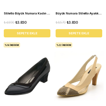
Stiletto Büyük Numara Kadın Topuklu Ayakkabı 1071 Sb
Büyük Numara Stiletto Ayakkabı KDR1717 Bronz
₺4.890
₺3.830
₺6.570
₺3.830
SEPETE EKLE
SEPETE EKLE
%14
İNDIRIM
%22
İNDIRIM