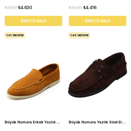
₺9.810
₺4.630
₺9.340
₺4.416
SEPETE EKLE
SEPETE EKLE
%61
İNDIRIM
%60
İNDIRIM
Büyük Numara Erkek Yazlık Ayakkabı - UTKAN02 Tarçın
Büyük Numara Yazlık Süet Erkek Ayakkabısı - Utkan001 Kahve Süet