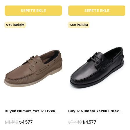
SEPETE EKLE
SEPETE EKLE
%60
İNDIRIM
%60
İNDIRIM
Büyük Numara Yazlık Erkek Ayakkabısı Utkan001 Vizon
Büyük Numara Yazlık Erkek Ayakkabı - Utkan001 Siyah Deri
₺11.440
₺4.577
₺11.440
₺4.577