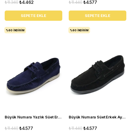
₺11.340
₺4.462
₺11.440
₺4.577
SEPETE EKLE
SEPETE EKLE
%60
İNDIRIM
%60
İNDIRIM
Büyük Numara Yazlık Süet Erkek Ayakkabısı -Utkan001 Lacivert Süet
Büyük Numara Süet Erkek Ayakkabısı Utkan001 Siyah Süet
₺11.440
₺4.577
₺11.440
₺4.577