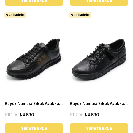
SEPETE EKLE
SEPETE EKLE
%59
İNDIRIM
%59
İNDIRIM
Büyük Numara Erkek Ayakkabı TR4113 Siyah
Büyük Numara Erkek Ayakkabı GOM6166 Siyah
₺11.200
₺4.630
₺11.300
₺4.630
SEPETE EKLE
SEPETE EKLE