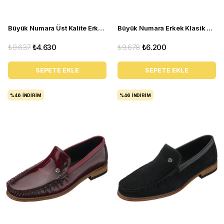
Büyük Numara Üst Kalite Erkek Ayakkabı - ALP76 Lacivert Açma
Büyük Numara Erkek Klasik Ayakkabı - Tr1071 Kahverengi
₺9.637
₺4.630
₺9.678
₺6.200
SEPETE EKLE
SEPETE EKLE
%46
İNDIRIM
%46
İNDIRIM