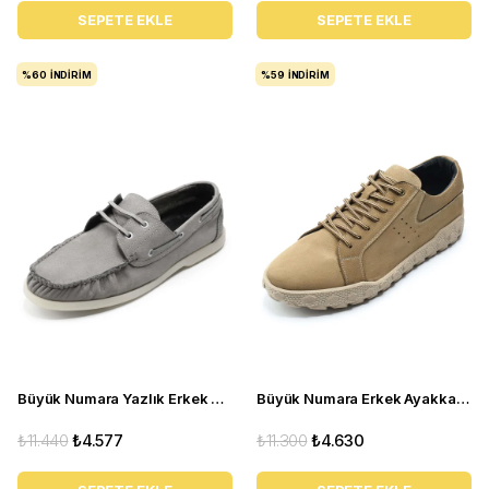
SEPETE EKLE
SEPETE EKLE
%60
İNDIRIM
%59
İNDIRIM
Büyük Numara Yazlık Erkek Ayakkabısı Utkan001 gri
Büyük Numara Erkek Ayakkabı GOM8013 Kum
₺11.440
₺4.577
₺11.300
₺4.630