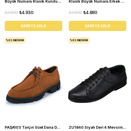
Büyük Numara Klasik Kundura - NV1088 Koyu Lacivert
Klasik Büyük Numara Erkek Ayakkabı - NR1954 Taba
₺9.800
₺4.930
₺9.800
₺4.880
SEPETE EKLE
SEPETE EKLE
%53
İNDIRIM
%53
İNDIRIM
PAŞA103 Tarçın Süet Dana Derisi Esnek rahagt Termo Taban Rahat Geniş Konforlu Taban. ÖZEL Seri.
ZU1840 Siyah Deri 4 Mevsim Büyük Numara Üst Kalite Erkek Ayakkabısı