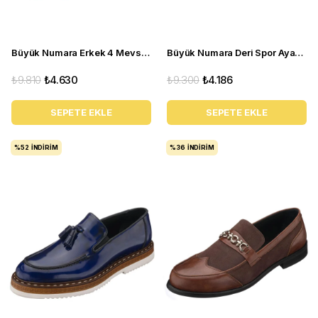
Büyük Numara Erkek 4 Mevsim Ayakkabı - PASA103 Kahve
Büyük Numara Deri Spor Ayakkabı - GG18 Gri
₺9.810
₺4.630
₺9.300
₺4.186
SEPETE EKLE
SEPETE EKLE
%52
İNDIRIM
%36
İNDIRIM