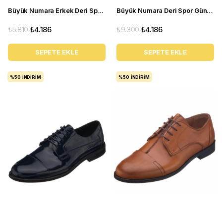
Büyük Numara Erkek Deri Spor Ayakkabı - KB77 siyah
Büyük Numara Deri Spor Günlük Ayakkabı - GG18 Kum
₺5.810
₺4.186
₺9.300
₺4.186
SEPETE EKLE
SEPETE EKLE
%50
İNDIRIM
%50
İNDIRIM