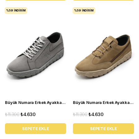
%59
İNDIRIM
%59
İNDIRIM
Büyük Numara Erkek Ayakkabı GOM8013 GRİ
Büyük Numara Erkek Ayakkabı GOM2073 Kum
₺11.300
₺4.630
₺11.300
₺4.630
SEPETE EKLE
SEPETE EKLE