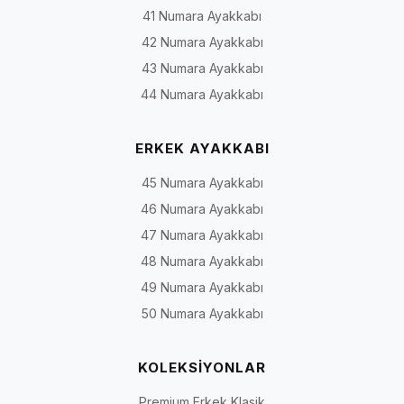
41 Numara Ayakkabı
Klasik
İş hayatı, toplantı,
Oxford, Derby, loafer, bağcık
42 Numara Ayakkabı
ayakkabı
düğün ve özel davet
veya bağcıksız klasik
modeller
43 Numara Ayakkabı
44 Numara Ayakkabı
Gündelik
Şehir yaşamı, ofis ve
Casual, yumuşak yapılı,
ayakkabı
hafta sonu
saraç detaylı ve günlük loaf
ERKEK AYAKKABI
45 Numara Ayakkabı
Deri spor
Günlük tempo ve
Bağcıklı veya bağcıksız deri
ayakkabı
sportif kombinler
spor modeller
46 Numara Ayakkabı
47 Numara Ayakkabı
Bot ve
Serin hava, sonbahar
Bağcıklı bot, fermuarlı bot,
48 Numara Ayakkabı
çizme
ve kış koşulları
Chelsea ve yüksek bilekli
modeller
49 Numara Ayakkabı
50 Numara Ayakkabı
Rugan
Damatlık, smokin,
Parlak yüzeyli klasik, loafer
ayakkabı
sahne ve özel gün
ve bağcıklı modeller
kombinleri
KOLEKSİYONLAR
Premium Erkek Klasik