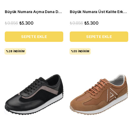
Büyük Numara Açma Dana Derisi Üst Kalite Erkek Ayakkabı - NV02 Bordo Açma
Büyük Numara Üst Kalite Erkek Klasik Ayakkabı - NV02 Siyah süet
₺9.856
₺5.300
₺9.856
₺5.300
SEPETE EKLE
SEPETE EKLE
%28
İNDIRIM
%55
İNDIRIM