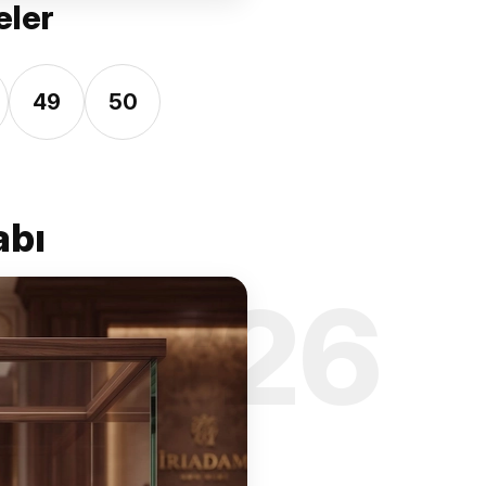
eler
49
50
abı
’26