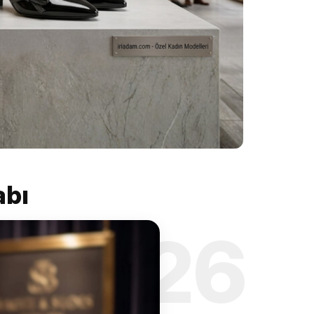
abı
’26