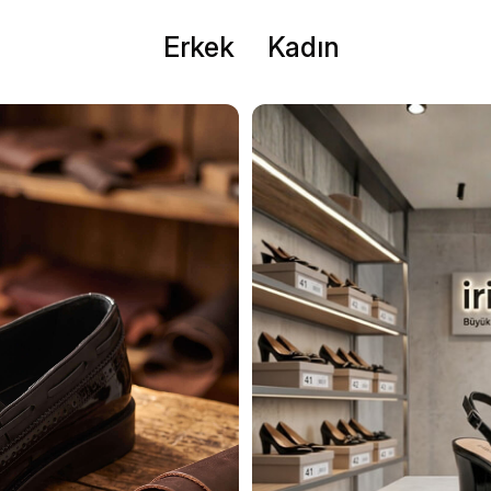
Erkek
Kadın
delleri - İri Adam