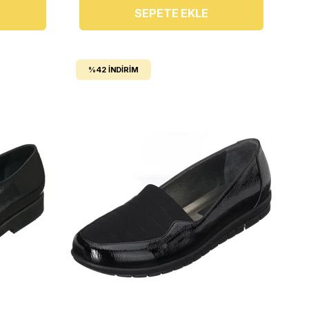
SEPETE EKLE
%42
İNDIRIM