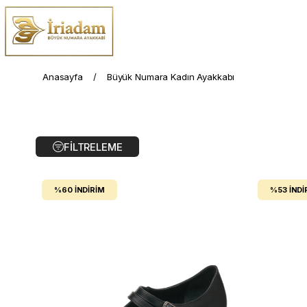
Anasayfa
Büyük Numara Kadın Ayakkabı
FILTRELEME
%60
İNDIRIM
%53
İNDI