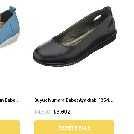
Yumuşak Büyük Numara Kadın Babet Ayakkabı PR 4411 mavi
Büyük Numara Babet Ayakkabı 18545 Siyah
₺4.890
₺3.692
SEPETE EKLE