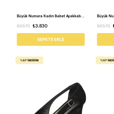
Büyük Numara Kadın Babet Ayakkabı N0609 Beyaz
₺6.570
₺3.830
₺6.570
SEPETE EKLE
%57
İNDIRIM
%57
İNDI