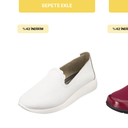
SEPETE EKLE
%42
İNDIRIM
%42
İNDI