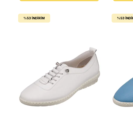
%53
İNDIRIM
%53
İNDI