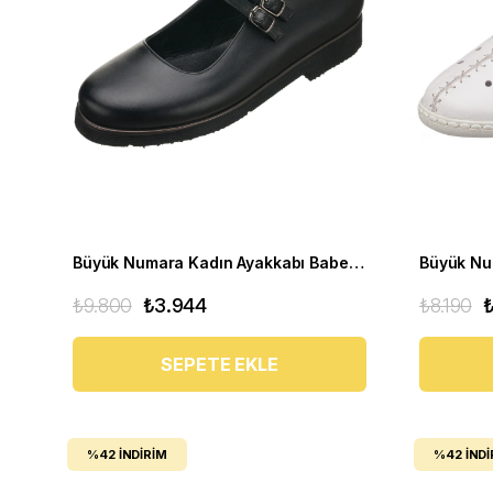
Büyük Numara Kadın Ayakkabı Babet MYG0403 siyah D
₺9.800
₺3.944
₺8.190
SEPETE EKLE
%42
İNDIRIM
%42
İNDI