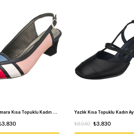
Büyük Numara Kısa Topuklu Kadın Stiletto ND97 Çok renkli
₺3.830
₺8.940
₺3.830