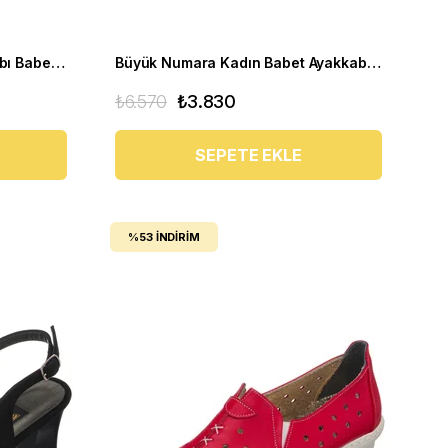
Büyük Numara Kadın Ayakkabı Babet MYG2002 siyah R
Büyük Numara Kadın Babet Ayakkabı DRL1123 Siyah
₺6.570
₺3.830
SEPETE EKLE
%53
İNDIRIM