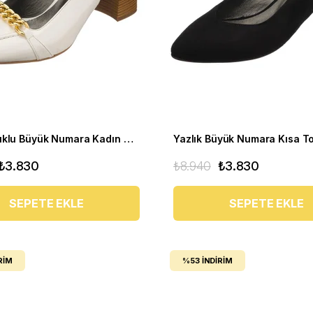
Kısa Topuklu Büyük Numara Kadın Stiletto LTF00161 Beyaz
₺3.830
₺8.940
₺3.830
SEPETE EKLE
SEPETE EKLE
RIM
%53
İNDIRIM