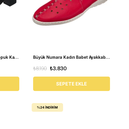
Yazlık Büyük Numara Kısa Topuk Kadın Ayakkabı LTF00131 Siyah
Büyük Numara Kadın Babet Ayakkabı PR 2211 Kırmızı
₺8.190
₺3.830
SEPETE EKLE
%24
İNDIRIM