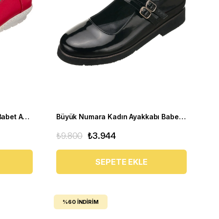
Rahat Büyük Numara Kadın Babet Ayakkabı PR 4411 Kırmızı
Büyük Numara Kadın Ayakkabı Babet MYG0403 siyah R
₺9.800
₺3.944
SEPETE EKLE
%60
İNDIRIM