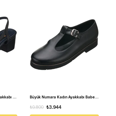
Yazlık Kısa Topuklu Kadın Ayakkabı LTF00141 Siyah
Büyük Numara Kadın Ayakkabı Babet MYG2002 siyah D
₺9.800
₺3.944