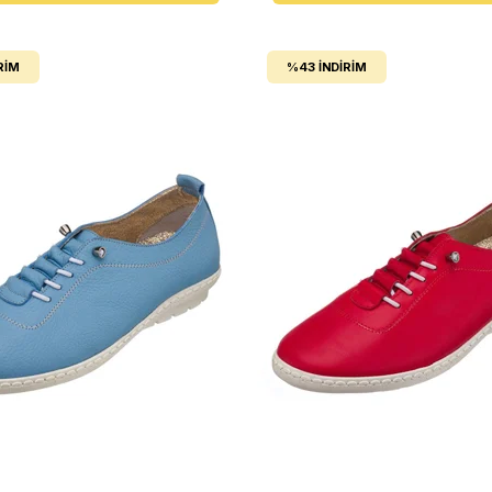
RIM
%43
İNDIRIM