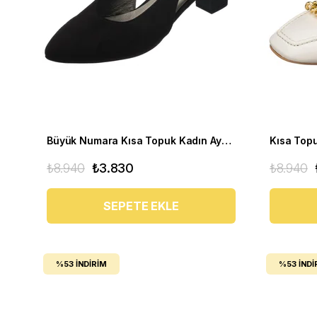
Büyük Numara Kısa Topuk Kadın Ayakkabı LTF00121 Siyah
₺8.940
₺3.830
₺8.940
SEPETE EKLE
%53
İNDIRIM
%53
İNDI