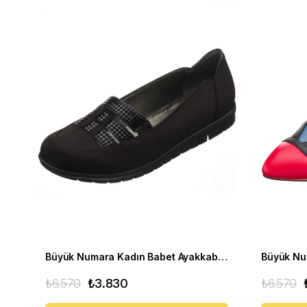
Büyük Numara Kadın Babet Ayakkabı A8512 Siyah
₺6.570
₺3.830
₺6.570