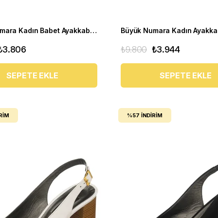
Büyük Numara Kadın Babet Ayakkabı 1146-2 Bordo
₺3.806
₺9.800
₺3.944
SEPETE EKLE
SEPETE EKLE
RIM
%57
İNDIRIM