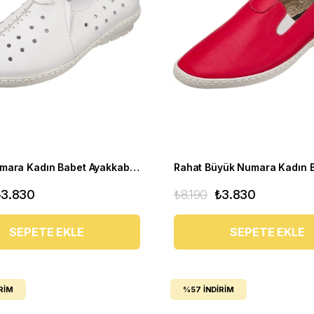
Büyük Numara Kadın Babet Ayakkabı PR 2211 Beyaz
₺3.830
₺8.190
₺3.830
SEPETE EKLE
SEPETE EKLE
RIM
%57
İNDIRIM