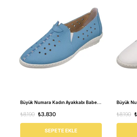
Büyük Numara Kadın Ayakkabı Babet PR 2211 mavi
₺8.190
₺3.830
₺8.190
SEPETE EKLE