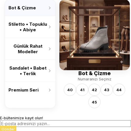
’26
Bot & Çizme
Stiletto • Topuklu
• Abiye
Günlük Rahat
Modeller
Sandalet • Babet
Bot & Çizme
• Terlik
Numaranızı Seçiniz
Premium Seri
40
41
42
43
44
45
E-bültenimize kayıt olun!
Gönder