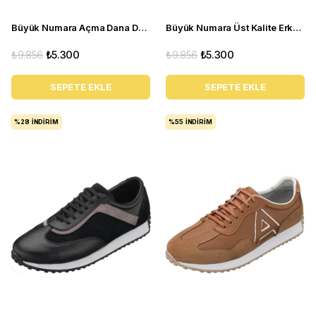
Büyük Numara Açma Dana Derisi Üst Kalite Erkek Ayakkabı - NV02 Bordo Açma
Büyük Numara Üst Kalite Erkek Klasik Ayakkabı - NV02 Siyah süet
₺9.856
₺5.300
₺9.856
₺5.300
SEPETE EKLE
SEPETE EKLE
%28
İNDIRIM
%55
İNDIRIM