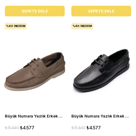
SEPETE EKLE
SEPETE EKLE
%60
İNDIRIM
%60
İNDIRIM
Büyük Numara Yazlık Erkek Ayakkabısı Utkan001 Vizon
Büyük Numara Yazlık Erkek Ayakkabı - Utkan001 Siyah Deri
₺11.440
₺4.577
₺11.440
₺4.577