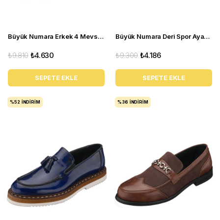
Büyük Numara Erkek 4 Mevsim Ayakkabı - PASA103 Kahve
Büyük Numara Deri Spor Ayakkabı - GG18 Gri
₺9.810
₺4.630
₺9.300
₺4.186
SEPETE EKLE
SEPETE EKLE
%52
İNDIRIM
%36
İNDIRIM