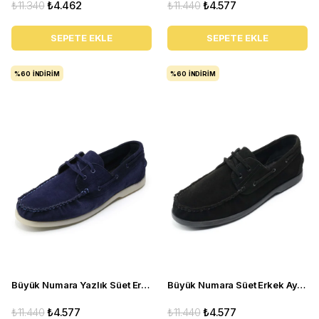
₺11.340
₺4.462
₺11.440
₺4.577
SEPETE EKLE
SEPETE EKLE
%60
İNDIRIM
%60
İNDIRIM
Büyük Numara Yazlık Süet Erkek Ayakkabısı -Utkan001 Lacivert Süet
Büyük Numara Süet Erkek Ayakkabısı Utkan001 Siyah Süet
₺11.440
₺4.577
₺11.440
₺4.577