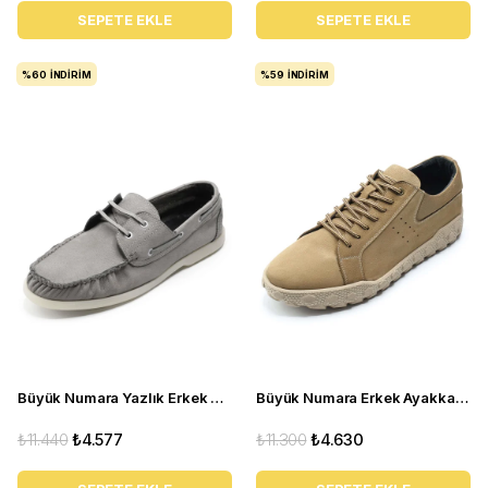
SEPETE EKLE
SEPETE EKLE
%60
İNDIRIM
%59
İNDIRIM
Büyük Numara Yazlık Erkek Ayakkabısı Utkan001 gri
Büyük Numara Erkek Ayakkabı GOM8013 Kum
₺11.440
₺4.577
₺11.300
₺4.630