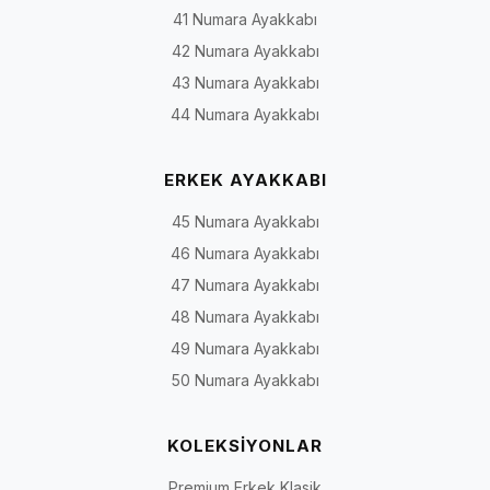
41 Numara Ayakkabı
Klasik
İş hayatı, toplantı,
Oxford, Derby, loafer, bağcık
42 Numara Ayakkabı
ayakkabı
düğün ve özel davet
veya bağcıksız klasik
modeller
43 Numara Ayakkabı
44 Numara Ayakkabı
Gündelik
Şehir yaşamı, ofis ve
Casual, yumuşak yapılı,
ayakkabı
hafta sonu
saraç detaylı ve günlük loaf
ERKEK AYAKKABI
45 Numara Ayakkabı
Deri spor
Günlük tempo ve
Bağcıklı veya bağcıksız deri
ayakkabı
sportif kombinler
spor modeller
46 Numara Ayakkabı
47 Numara Ayakkabı
Bot ve
Serin hava, sonbahar
Bağcıklı bot, fermuarlı bot,
48 Numara Ayakkabı
çizme
ve kış koşulları
Chelsea ve yüksek bilekli
modeller
49 Numara Ayakkabı
50 Numara Ayakkabı
Rugan
Damatlık, smokin,
Parlak yüzeyli klasik, loafer
ayakkabı
sahne ve özel gün
ve bağcıklı modeller
kombinleri
KOLEKSİYONLAR
Premium Erkek Klasik