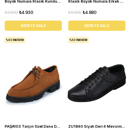
Büyük Numara Klasik Kundura - NV1088 Koyu Lacivert
Klasik Büyük Numara Erkek Ayakkabı - NR1954 Taba
₺9.800
₺4.930
₺9.800
₺4.880
SEPETE EKLE
SEPETE EKLE
%53
İNDIRIM
%53
İNDIRIM
PAŞA103 Tarçın Süet Dana Derisi Esnek rahagt Termo Taban Rahat Geniş Konforlu Taban. ÖZEL Seri.
ZU1840 Siyah Deri 4 Mevsim Büyük Numara Üst Kalite Erkek Ayakkabısı