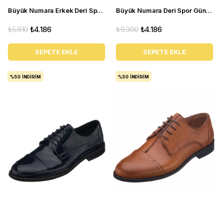
Büyük Numara Erkek Deri Spor Ayakkabı - KB77 siyah
Büyük Numara Deri Spor Günlük Ayakkabı - GG18 Kum
₺5.810
₺4.186
₺9.300
₺4.186
SEPETE EKLE
SEPETE EKLE
%50
İNDIRIM
%50
İNDIRIM