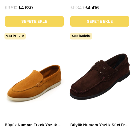
₺9.810
₺4.630
₺9.340
₺4.416
SEPETE EKLE
SEPETE EKLE
%61
İNDIRIM
%60
İNDIRIM
Büyük Numara Erkek Yazlık Ayakkabı - UTKAN02 Tarçın
Büyük Numara Yazlık Süet Erkek Ayakkabısı - Utkan001 Kahve Süet