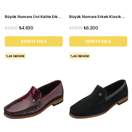
Büyük Numara Üst Kalite Erkek Ayakkabı - ALP76 Lacivert Açma
Büyük Numara Erkek Klasik Ayakkabı - Tr1071 Kahverengi
₺9.637
₺4.630
₺9.678
₺6.200
SEPETE EKLE
SEPETE EKLE
%46
İNDIRIM
%46
İNDIRIM