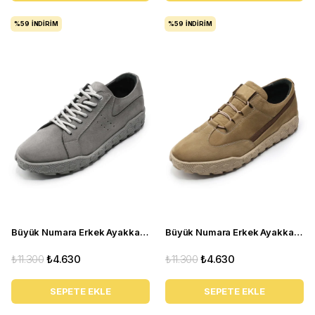
%59
İNDIRIM
%59
İNDIRIM
Büyük Numara Erkek Ayakkabı GOM8013 GRİ
Büyük Numara Erkek Ayakkabı GOM2073 Kum
₺11.300
₺4.630
₺11.300
₺4.630
SEPETE EKLE
SEPETE EKLE