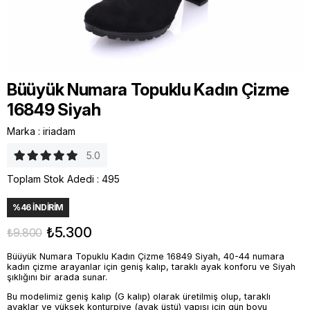
Büüyük Numara Topuklu Kadın Çizme
16849 Siyah
Marka
:
iriadam
5.0
Toplam Stok Adedi
:
495
%
46
İNDIRIM
₺5.300
₺9.800
Büüyük Numara Topuklu Kadın Çizme 16849 Siyah, 40-44 numara
kadın çizme arayanlar için geniş kalıp, taraklı ayak konforu ve Siyah
şıklığını bir arada sunar.
Bu modelimiz geniş kalıp (G kalıp) olarak üretilmiş olup, taraklı
ayaklar ve yüksek konturpiye (ayak üstü) yapısı için gün boyu