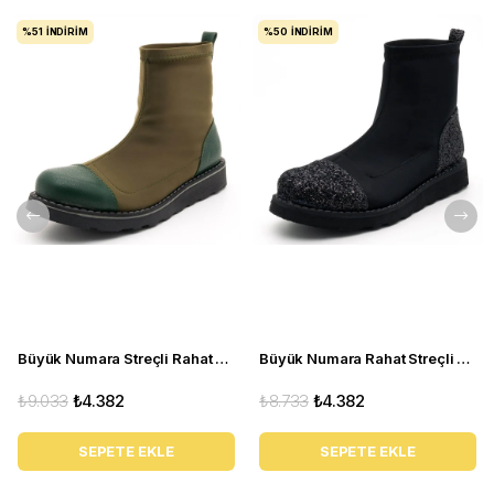
%51
İNDIRIM
%50
İNDIRIM
Büyük Numara Streçli Rahat Kadın BOT 19273 haki
Büyük Numara Rahat Streçli Kadın BOT 19273 siyah
₺9.033
₺4.382
₺8.733
₺4.382
SEPETE EKLE
SEPETE EKLE