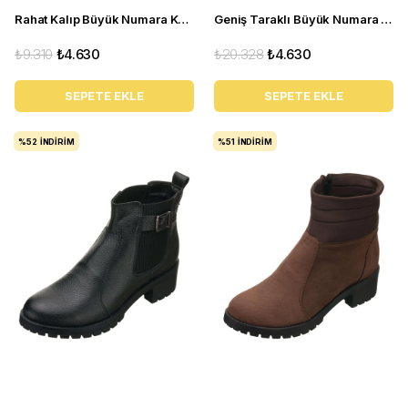
Rahat Kalıp Büyük Numara Kadın BOT YSM06 Siyah
Geniş Taraklı Büyük Numara Kadın BOT Gaye0605 siyah
₺9.310
₺4.630
₺20.328
₺4.630
SEPETE EKLE
SEPETE EKLE
%52
İNDIRIM
%51
İNDIRIM