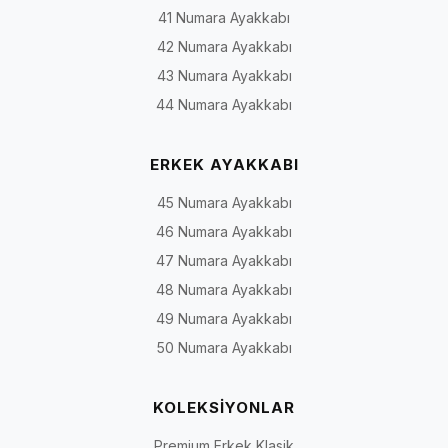
41 Numara Ayakkabı
Uzun
Baldırın daha yüksek
Soğuk dönem ve farklı
42 Numara Ayakkabı
konçlu
bölümünü çevreleyen
etek, elbise veya
43 Numara Ayakkabı
çizme
yapı
pantolon kombinleri
44 Numara Ayakkabı
Fermuarlı
İç, dış veya arka
Pratik giyme ve çıkarm
model
bölümde fermuarla
ihtiyacı
ERKEK AYAKKABI
açılan yapı
45 Numara Ayakkabı
Bağcıklı
Ayak üstü veya konç
Modele göre günlük,
46 Numara Ayakkabı
model
bölümünde bağcıkla
şehir veya sportif
ayarlanabilen yapı
kombinler
47 Numara Ayakkabı
48 Numara Ayakkabı
Elastik veya
Belirli bölümlerde
Giriş ve çevre
49 Numara Ayakkabı
streç
esneyebilen parça
uyumunda sınırlı
panelli
bulunan yapı
esneklik aranan
50 Numara Ayakkabı
model
kullanım
KOLEKSİYONLAR
Topuklu
Farklı yükseklik ve
Günlük, ofis veya dave
bot veya
genişlikte topuk yapısı
kullanımına göre değişi
Premium Erkek Klasik