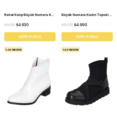
Rahat Kalıp Büyük Numara Kadın BOT Ysm26 Kahve
Büyük Numara Kadın Topuklu Rahat Bot KDR1214 siyah
₺9.310
₺4.630
₺8.370
₺4.990
SEPETE EKLE
SEPETE EKLE
%39
İNDIRIM
%54
İNDIRIM