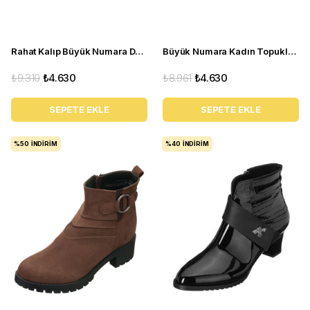
Rahat Kalıp Büyük Numara Deri BOT Ysm06 Antrasit
Büyük Numara Kadın Topuklu BOT K268 siyah
₺9.310
₺4.630
₺8.961
₺4.630
SEPETE EKLE
SEPETE EKLE
%50
İNDIRIM
%40
İNDIRIM