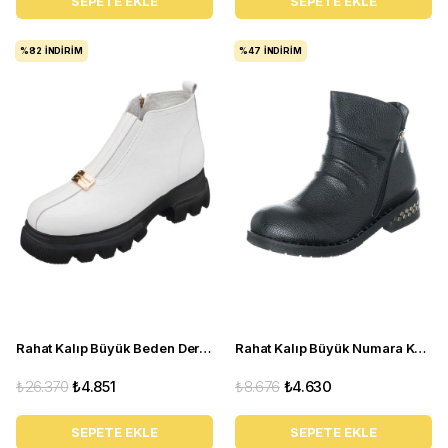
SEPETE EKLE
SEPETE EKLE
%82
İNDIRIM
%47
İNDIRIM
Rahat Kalıp Büyük Beden Deri Kadın Bot GS1313 Beyaz
Rahat Kalıp Büyük Numara Kadın BOT K731 siyah
₺26.370
₺4.851
₺8.676
₺4.630
SEPETE EKLE
SEPETE EKLE