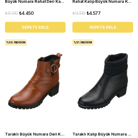
Büyük Numara Rahat Deri Kadın BOT YSM63 Siyah
Rahat Kalıp Büyük Numara Kadın BOT Ysm14 Kahve
₺9.310
₺4.450
₺9.310
₺4.577
SEPETE EKLE
SEPETE EKLE
%50
İNDIRIM
%51
İNDIRIM
Taraklı Büyük Numara Deri Kadın BOT YSM26 Taba
Taraklı Kalıp Büyük Numara Kadın BOT Ysm14 Siyah