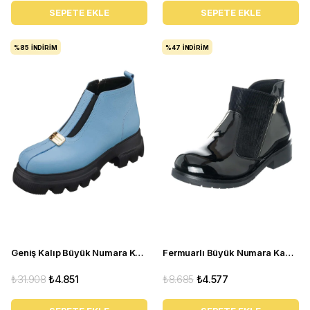
SEPETE EKLE
SEPETE EKLE
%85
İNDIRIM
%47
İNDIRIM
Geniş Kalıp Büyük Numara Kadın BOT GS1313 Bebe Mavi
Fermuarlı Büyük Numara Kadın Bot K505 Siyah
₺31.908
₺4.851
₺8.685
₺4.577