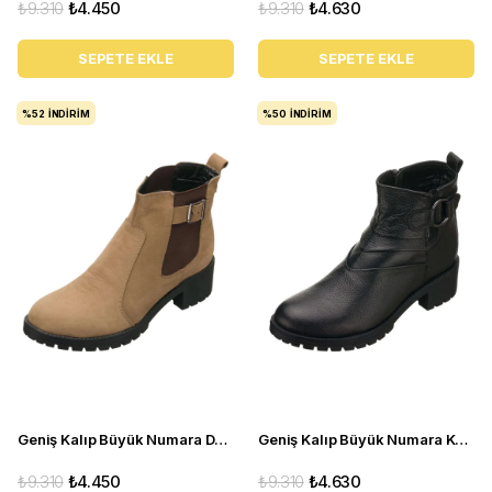
₺9.310
₺4.450
₺9.310
₺4.630
SEPETE EKLE
SEPETE EKLE
%52
İNDIRIM
%50
İNDIRIM
Geniş Kalıp Büyük Numara Deri BOT YSM63 Kum
Geniş Kalıp Büyük Numara Kadın Bot YSM26 Siyah
₺9.310
₺4.450
₺9.310
₺4.630