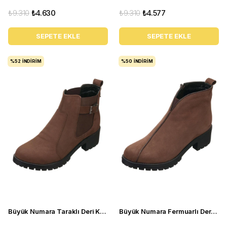
₺9.310
₺4.630
₺9.310
₺4.577
SEPETE EKLE
SEPETE EKLE
%52
İNDIRIM
%50
İNDIRIM
Büyük Numara Taraklı Deri Kadın BOT YSM63 Kahve
Büyük Numara Fermuarlı Deri Kadın BOT YSM06 Kahve