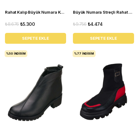
Rahat Kalıp Büyük Numara Kadın BOT K1002 Beyaz
Büyük Numara Streçli Rahat Kadın Bot ND1204 siyah
₺8.676
₺5.300
₺9.756
₺4.474
SEPETE EKLE
SEPETE EKLE
%50
İNDIRIM
%77
İNDIRIM