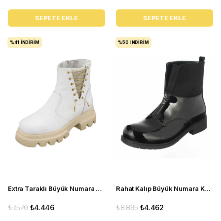
SEPETE EKLE
SEPETE EKLE
%41
İNDIRIM
%50
İNDIRIM
Extra Taraklı Büyük Numara Kadın BOT Gaye1003 Beyaz
Rahat Kalıp Büyük Numara Kadın BOT K902 Siyah rugan
₺7.570
₺4.446
₺8.895
₺4.462