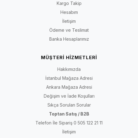
Kargo Takip
olduğu anlamına gelmez. Konç yüksekliği, baldır çevresi, ayağa
giriş açıklığı, saya, astar, taban, topuk ve kapanış sistemi her
Hesabım
üründe değişebilir. Güncel ve kesin bilgi için seçtiğiniz ürünün
İletişim
açıklaması, görselleri, numara seçenekleri ve teknik özellikleri
Ödeme ve Teslimat
birlikte incelenmelidir.
Banka Hesaplarımız
Kısa yanıt:
Önce ayağınızın uzunluğunu, tarak çevresini ve
ayak üstü hacmini ölçün. Çizme alıyorsanız bunlara baldır
MÜŞTERİ HİZMETLERİ
çevresi ile konç yüksekliğini de ekleyin. Ardından modelin
fermuar, bağcık veya elastik panel yapısını; saya, astar,
Hakkımızda
taban, topuk, mevsim ve suya dayanım açıklamasını ayrı
İstanbul Mağaza Adresi
ayrı kontrol edin. Yalnızca numaraya ya da ürün fotoğrafına
Ankara Mağaza Adresi
bakarak karar vermeyin.
Değişim ve İade Koşulları
Sıkça Sorulan Sorular
Son içerik kontrolü:
30 Temmuz 2026
· Kapsam: İriadam kadın bot ve
Toptan Satış / B2B
çizme kategorisi
Telefon İle Sipariş 0 505 122 21 11
İletişim