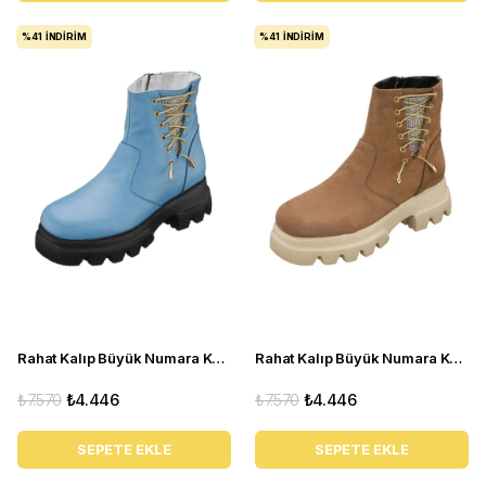
%41
İNDIRIM
%41
İNDIRIM
Rahat Kalıp Büyük Numara Kadın Bot Gaye1003 bebe mavi
Rahat Kalıp Büyük Numara Kadın BOT Gaye1003 Kum
₺7.570
₺4.446
₺7.570
₺4.446
SEPETE EKLE
SEPETE EKLE