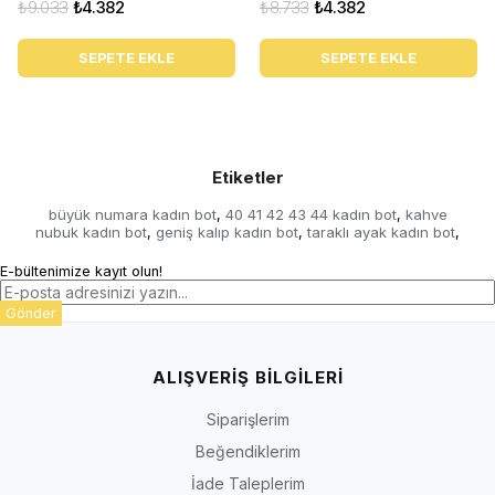
₺9.033
₺4.382
₺8.733
₺4.382
SEPETE EKLE
SEPETE EKLE
Etiketler
büyük numara kadın bot
40 41 42 43 44 kadın bot
kahve
,
,
nubuk kadın bot
geniş kalıp kadın bot
taraklı ayak kadın bot
,
,
,
E-bültenimize kayıt olun!
Gönder
ALIŞVERİŞ BİLGİLERİ
Siparişlerim
Beğendiklerim
İade Taleplerim