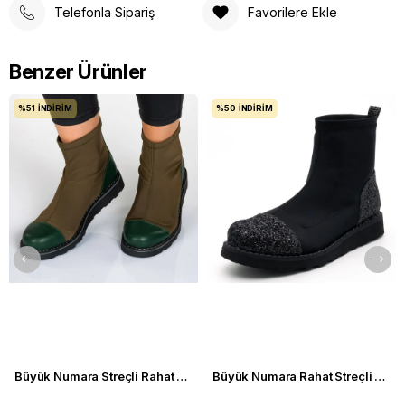
Telefonla Sipariş
Favorilere Ekle
Benzer Ürünler
%51
İNDIRIM
%50
İNDIRIM
Büyük Numara Streçli Rahat Kadın BOT 19273 haki
Büyük Numara Rahat Streçli Kadın BOT 19273 siyah