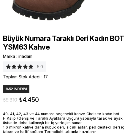
Büyük Numara Taraklı Deri Kadın BOT
YSM63 Kahve
Marka
:
iriadam
5.0
Toplam Stok Adedi
:
17
%
52
İNDIRIM
₺4.450
₺9.310
40, 41, 42, 43 ve 44 numara seçenekli kahve Chelsea kadın bot
H Kalıp (Geniş ve Taraklı Ayaklara Uygun) yapısıyla tarak ve ayak
üstünde daha kullanışlı bir iç yerleşim sunar
1,6 mikron kahve dana nubuk deri, sıcak astar, ped destekli deri iç
taban ve hafif sağlam Termolight tabanla hazırlanır