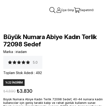
Üye Girişi
Sepetim
0
Büyük Numara Abiye Kadın Terlik
72098 Sedef
Marka
:
iriadam
5.0
Toplam Stok Adedi
:
492
%
22
İNDIRIM
₺3.830
₺4.890
Büyük Numara Abiye Kadın Terlik 72098 Sedef, 40-44 numara kadın
kullanıcılar için geniş taraklı kalıp ve rahat günlük kullanım sunar.