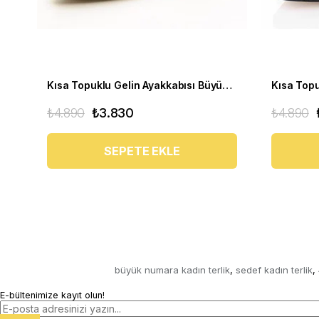
Kısa Topuklu Gelin Ayakkabısı Büyük Numara 1023 Sedef - 1023 51012 SE-SEDEF
₺4.890
₺3.830
₺4.890
SEPETE EKLE
büyük numara kadın terlik
sedef kadın terlik
,
,
E-bültenimize kayıt olun!