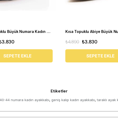
Kısa Topuklu Büyük Numara Kadın Stiletto Abiye Ayakkabı 1023 Siyah - 1023 51012 siy-SİYAH
₺3.830
₺4.890
₺3.830
SEPETE EKLE
SEPETE EKLE
Etiketler
40-44 numara kadın ayakkabı
geniş kalıp kadın ayakkabı
taraklı ayak
,
,