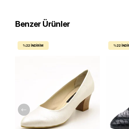
Benzer Ürünler
%22
İNDIRIM
%22
İNDI