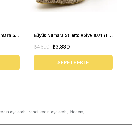
Kısa Topuklu Abiye Büyük Numara Stiletto 1023 Siyah
Büyük Numara Stiletto Abiye 1071 Yılan Baskı
₺4.890
₺3.830
₺4
SEPETE EKLE
 kadın ayakkabı
rahat kadın ayakkabı
İriadam
,
,
,