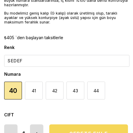
Büyük numara standartlarında, iç kısmı %100 dana derisi konforuyla
hazırlanmıştır.
Bu modelimiz geniş kalıp (G kalıp) olarak üretilmiş olup, taraklı
ayaklar ve yüksek konturpiye (ayak üstü) yapısı için gün boyu
maksimum ferahlık sunar.
₺405
`den başlayan taksitlerle
Renk
Numara
40
41
42
43
44
CIFT