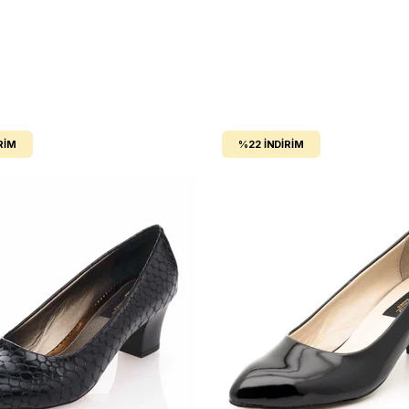
RIM
%22
İNDIRIM