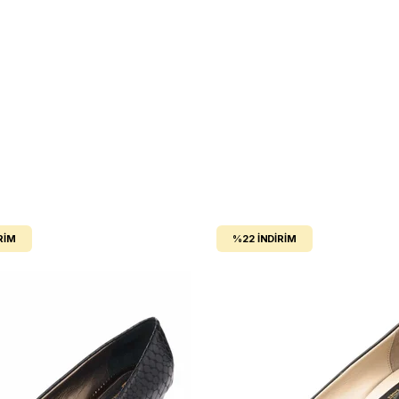
RIM
%22
İNDIRIM