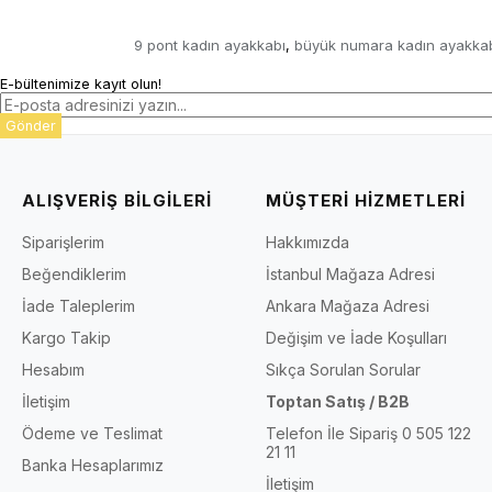
9 pont kadın ayakkabı
büyük numara kadın ayakka
,
E-bültenimize kayıt olun!
Gönder
ALIŞVERİŞ BİLGİLERİ
MÜŞTERİ HİZMETLERİ
Siparişlerim
Hakkımızda
Beğendiklerim
İstanbul Mağaza Adresi
İade Taleplerim
Ankara Mağaza Adresi
Kargo Takip
Değişim ve İade Koşulları
Hesabım
Sıkça Sorulan Sorular
İletişim
Toptan Satış / B2B
Ödeme ve Teslimat
Telefon İle Sipariş 0 505 122
21 11
Banka Hesaplarımız
İletişim