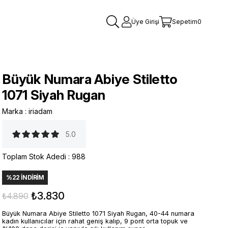
Üye Girişi
Sepetim
0
Büyük Numara Abiye Stiletto
1071 Siyah Rugan
Marka
:
iriadam
5.0
Toplam Stok Adedi
:
988
%
22
İNDIRIM
₺3.830
₺4.890
Büyük Numara Abiye Stiletto 1071 Siyah Rugan, 40-44 numara
kadın kullanıcılar için rahat geniş kalıp, 9 pont orta topuk ve