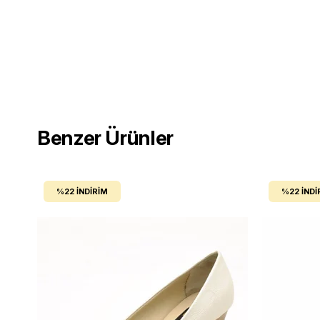
Benzer Ürünler
%22
İNDIRIM
%22
İNDI