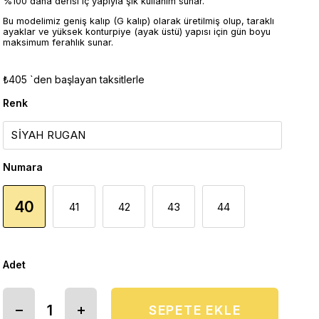
%100 dana derisi iç yapıyla şık kullanım sunar.
Bu modelimiz geniş kalıp (G kalıp) olarak üretilmiş olup, taraklı
ayaklar ve yüksek konturpiye (ayak üstü) yapısı için gün boyu
maksimum ferahlık sunar.
₺405
`den başlayan taksitlerle
Renk
Numara
40
41
42
43
44
Adet