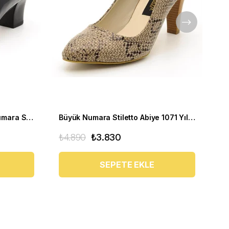
Kısa Topuklu Abiye Büyük Numara Stiletto 1023 Siyah
Büyük Numara Stiletto Abiye 1071 Yılan Baskı
₺4.890
₺3.830
₺4
SEPETE EKLE