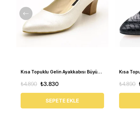
Kısa Topuklu Gelin Ayakkabısı Büyük Numara 1023 Sedef - 1023 51012 SE-SEDEF
₺4.890
₺3.830
₺4.890
SEPETE EKLE