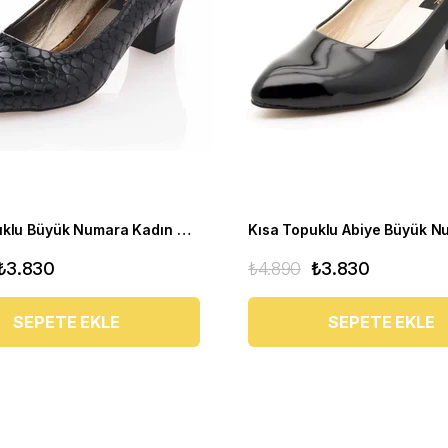
Kısa Topuklu Büyük Numara Kadın Stiletto Abiye Ayakkabı 1023 Siyah - 1023 51012 siy-SİYAH
₺3.830
₺4.890
₺3.830
SEPETE EKLE
SEPETE EKLE