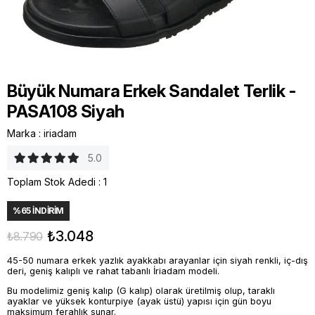
Büyük Numara Erkek Sandalet Terlik -
PASA108 Siyah
Marka
:
iriadam
5.0
Toplam Stok Adedi
:
1
%
65
İNDIRIM
₺3.048
₺8.790
45-50 numara erkek yazlık ayakkabı arayanlar için siyah renkli, iç-dış
deri, geniş kalıplı ve rahat tabanlı İriadam modeli.
Bu modelimiz geniş kalıp (G kalıp) olarak üretilmiş olup, taraklı
ayaklar ve yüksek konturpiye (ayak üstü) yapısı için gün boyu
maksimum ferahlık sunar.