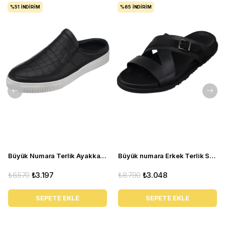
%51
İNDIRIM
%65
İNDIRIM
Büyük Numara Terlik Ayakkabı - CEM-01 Siyah
Büyük numara Erkek Terlik Sandalet - PASA107 Siyah
₺6.570
₺3.197
₺8.790
₺3.048
SEPETE EKLE
SEPETE EKLE