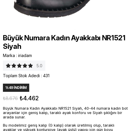
Büyük Numara Kadın Ayakkabı NR1521
Siyah
Marka
:
iriadam
5.0
Toplam Stok Adedi
:
431
%
49
İNDIRIM
₺4.462
₺8.676
Büyük Numara Kadın Ayakkabı NR1521 Siyah, 40-44 numara kadın bot
arayanlar için geniş kalıp, taraklı ayak konforu ve Siyah şıklığını bir
arada sunar.
Bu modelimiz geniş kalıp (G kalıp) olarak üretilmiş olup, taraklı
ayaklar ve yüksek konturpiye (ayak üstü) yapısı için gün boyu