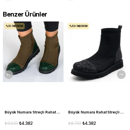
Benzer Ürünler
%51
İNDIRIM
%50
İNDIRIM
Büyük Numara Streçli Rahat Kadın BOT 19273 haki
Büyük Numara Rahat Streçli Kadın BOT 19273 siyah
₺9.033
₺4.382
₺8.733
₺4.382