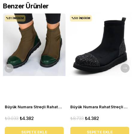
Benzer Ürünler
%51
İNDIRIM
%50
İNDIRIM
Büyük Numara Streçli Rahat Kadın BOT 19273 haki
Büyük Numara Rahat Streçli Kadın BOT 19273 siyah
₺9.033
₺4.382
₺8.733
₺4.382
SEPETE EKLE
SEPETE EKLE