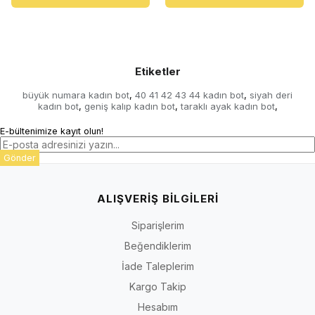
Etiketler
büyük numara kadın bot
40 41 42 43 44 kadın bot
siyah deri
,
,
kadın bot
geniş kalıp kadın bot
taraklı ayak kadın bot
,
,
,
E-bültenimize kayıt olun!
Gönder
ALIŞVERİŞ BİLGİLERİ
Siparişlerim
Beğendiklerim
İade Taleplerim
Kargo Takip
Hesabım