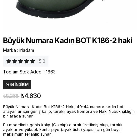
Büyük Numara Kadın BOT K186-2 haki
Marka
:
iriadam
5.0
Toplam Stok Adedi
:
1663
%
44
İNDIRIM
₺4.630
₺8.268
Büyük Numara Kadın Bot K186-2 Haki, 40-44 numara kadın bot
arayanlar için geniş kalıp, taraklı ayak konforu ve Haki Nubuk şıklığını
bir arada sunar.
Bu modelimiz geniş kalıp (G kalıp) olarak üretilmiş olup, taraklı
ayaklar ve yüksek konturpiye (ayak üstü) yapısı için gün boyu
maksimum ferahlık sunar.