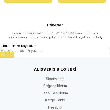
Etiketler
büyük numara kadın bot
40 41 42 43 44 kadın bot
haki
,
,
nubuk kadın bot
geniş kalıp kadın bot
taraklı ayak kadın bot
,
,
,
E-bültenimize kayıt olun!
Gönder
ALIŞVERİŞ BİLGİLERİ
Siparişlerim
Beğendiklerim
İade Taleplerim
Kargo Takip
Hesabım