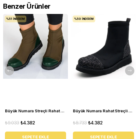
Benzer Ürünler
%51
İNDIRIM
%50
İNDIRIM
Büyük Numara Streçli Rahat Kadın BOT 19273 haki
Büyük Numara Rahat Streçli Kadın BOT 19273 siyah
₺9.033
₺4.382
₺8.733
₺4.382
SEPETE EKLE
SEPETE EKLE