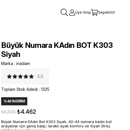
Üye Girişi
Sepetim
0
Büyük Numara KAdın BOT K303
Siyah
Marka
:
iriadam
5.0
Toplam Stok Adedi
:
1325
%
48
İNDIRIM
₺4.462
₺8.595
Büyük Numara KAdın Bot K303 Siyah, 40-44 numara kadın bot
arayanlar için geniş kalıp, taraklı ayak konforu ve Siyah Streç