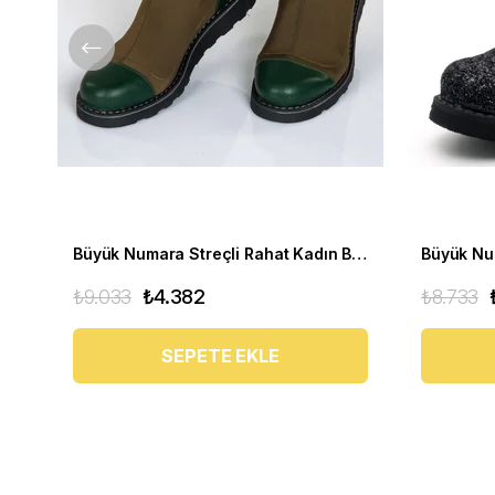
Büyük Numara Streçli Rahat Kadın BOT 19273 haki
₺9.033
₺4.382
₺8.733
SEPETE EKLE