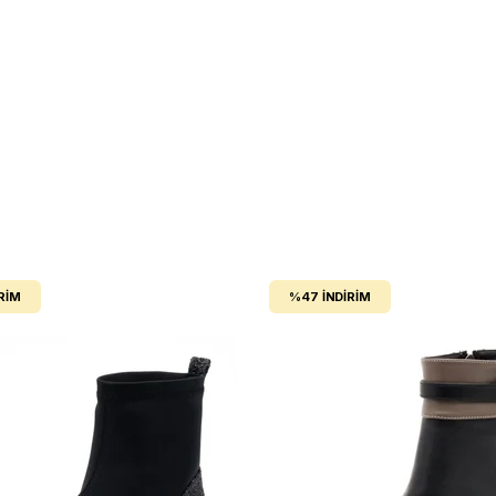
RIM
%47
İNDIRIM