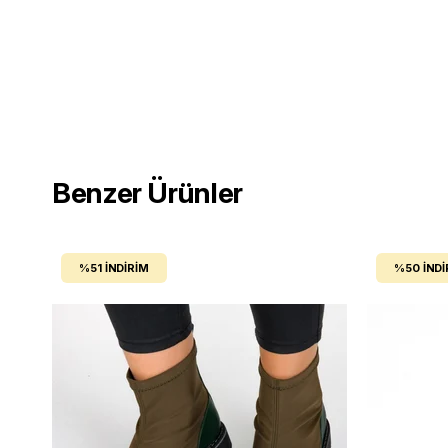
Benzer Ürünler
%51
İNDIRIM
%50
İNDI