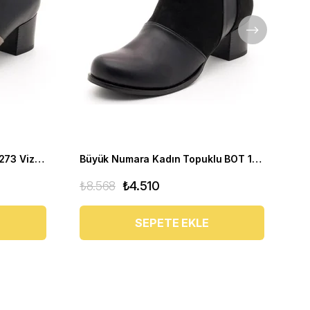
Büyük Numara Kadın BOT 17273 Vizon Siyah
Büyük Numara Kadın Topuklu BOT 17273 Siyah
₺8.568
₺4.510
₺1
SEPETE EKLE