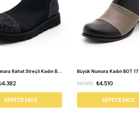
Büyük Numara Rahat Streçli Kadın BOT 19273 siyah
₺4.382
₺8.568
₺4.510
SEPETE EKLE
SEPETE EKLE