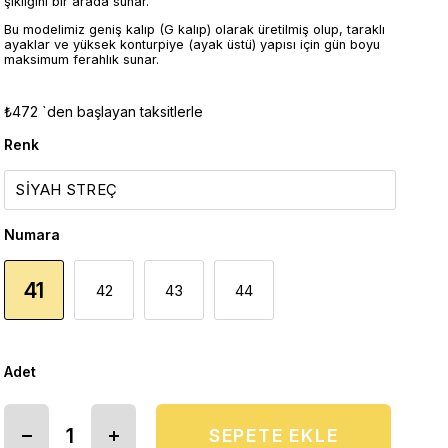
şıklığını bir arada sunar.
Bu modelimiz geniş kalıp (G kalıp) olarak üretilmiş olup, taraklı
ayaklar ve yüksek konturpiye (ayak üstü) yapısı için gün boyu
maksimum ferahlık sunar.
₺472
`den başlayan taksitlerle
Renk
Numara
41
42
43
44
Adet