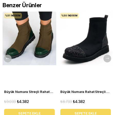
Benzer Ürünler
%51
İNDIRIM
%50
İNDIRIM
Büyük Numara Streçli Rahat Kadın BOT 19273 haki
Büyük Numara Rahat Streçli Kadın BOT 19273 siyah
₺9.033
₺4.382
₺8.733
₺4.382
SEPETE EKLE
SEPETE EKLE