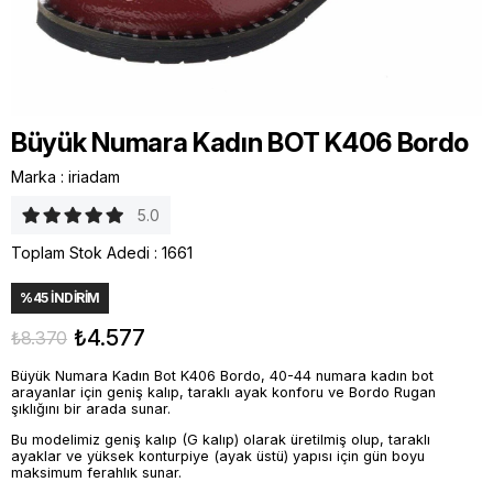
Büyük Numara Kadın BOT K406 Bordo
Marka
:
iriadam
5.0
Toplam Stok Adedi
:
1661
%
45
İNDIRIM
₺4.577
₺8.370
Büyük Numara Kadın Bot K406 Bordo, 40-44 numara kadın bot
arayanlar için geniş kalıp, taraklı ayak konforu ve Bordo Rugan
şıklığını bir arada sunar.
Bu modelimiz geniş kalıp (G kalıp) olarak üretilmiş olup, taraklı
ayaklar ve yüksek konturpiye (ayak üstü) yapısı için gün boyu
maksimum ferahlık sunar.