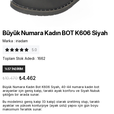
Büyük Numara Kadın BOT K606 Siyah
Marka
:
iriadam
5.0
Toplam Stok Adedi
:
1662
%
57
İNDIRIM
₺4.462
₺10.470
Büyük Numara Kadın Bot K606 Siyah, 40-44 numara kadın bot
arayanlar için geniş kalıp, taraklı ayak konforu ve Siyah Nubuk
şıklığını bir arada sunar.
Bu modelimiz geniş kalıp (G kalıp) olarak üretilmiş olup, taraklı
ayaklar ve yüksek konturpiye (ayak üstü) yapısı için gün boyu
maksimum ferahlık sunar.