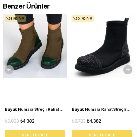
Benzer Ürünler
%51
İNDIRIM
%50
İNDIRIM
Büyük Numara Streçli Rahat Kadın BOT 19273 haki
Büyük Numara Rahat Streçli Kadın BOT 19273 siyah
₺9.033
₺4.382
₺8.733
₺4.382
SEPETE EKLE
SEPETE EKLE